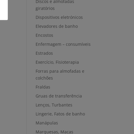
Discos e almofadas
giratórios
Dispositivos eletrónicos
Elevadores de banho
Encostos
Enfermagem – consumíveis
Estrados
Exercício, Fisioterapia
Forras para almofadas e
colchões
Fraldas
Gruas de transferência
Lenços, Turbantes
Lingerie, Fatos de banho
Manápulas
Marquesas, Macas