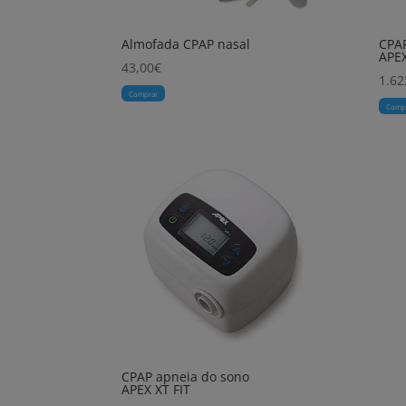
Almofada CPAP nasal
CPAP
APE
43,00
€
1.62
Comprar
Comp
CPAP apneia do sono
APEX XT FIT