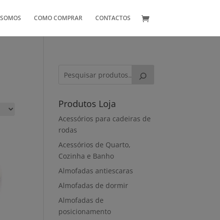
 SOMOS
COMO COMPRAR
CONTACTOS
Produtos Loja
Acessórios para cadeiras de
rodas
Acessórios de Quarto,
Cozinha e Banho
Almofadas antiescaras
Almofadas de dormir
Almofadas de
posicionamento