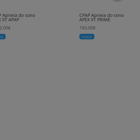
 Apneia do sono
CPAP Apneia do sono
X XT APAP
APEX XT PRIME
2,00
€
743,00
€
rar
Comprar