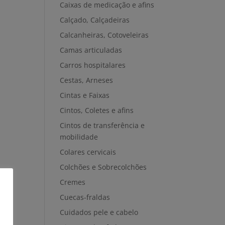
Caixas de medicação e afins
Calçado, Calçadeiras
Calcanheiras, Cotoveleiras
Camas articuladas
Carros hospitalares
Cestas, Arneses
Cintas e Faixas
Cintos, Coletes e afins
Cintos de transferência e
mobilidade
Colares cervicais
Colchões e Sobrecolchões
Cremes
Cuecas-fraldas
Cuidados pele e cabelo