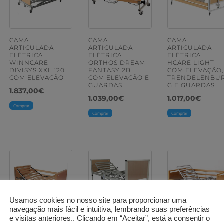
CAMA
CAMA
CAMA
ARTICULADA
ARTICULADA
ARTICULADA
ELÉTRICA
ELÉTRICA
ELÉTRICA
WINNCARE
ORTHOS DREAM
HCARE LIGHT
DIVISYS XXL 120
FANTASY 2B
COM ELEVAÇÃO,
COM ELEVAÇÃO
COM ELEVAÇÃO E
TRENDELENBU
GUARDAS
G E GUARDAS
1.837,00
€
1.039,00
€
1.017,00
€
Comprar
Comprar
Comprar
Usamos cookies no nosso site para proporcionar uma
navegação mais fácil e intuitiva, lembrando suas preferências
e visitas anteriores.. Clicando em “Aceitar”, está a consentir o