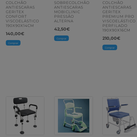
COLCHÃO
SOBRECOLCHÃO
COLCHÃO
ANTIESCARAS
ANTIESCARAS
ANTIESCARAS
GERITEX
MOBICLINIC
GERITEX
CONFORT
PRESSÃO
PREMIUM PRO
VISCOELÁSTICO
ALTERNA
VISCOELÁSTICO
190X90X14CM
PERFILADO
42,50
€
190X90X16CM
140,00
€
eço
210,00
€
Comprar
Comprar
ual
Comprar
5,00€.