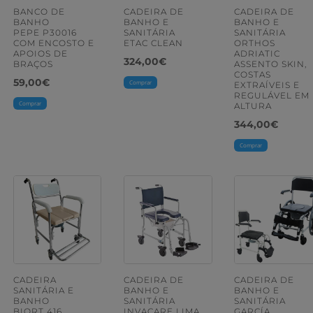
BANCO DE
CADEIRA DE
CADEIRA DE
BANHO
BANHO E
BANHO E
PEPE P30016
SANITÁRIA
SANITÁRIA
COM ENCOSTO E
ETAC CLEAN
ORTHOS
APOIOS DE
ADRIATIC
324,00
€
BRAÇOS
ASSENTO SKIN,
COSTAS
59,00
€
Comprar
EXTRAÍVEIS E
REGULÁVEL EM
Comprar
ALTURA
344,00
€
Comprar
CADEIRA
CADEIRA DE
CADEIRA DE
SANITÁRIA E
BANHO E
BANHO E
BANHO
SANITÁRIA
SANITÁRIA
BIORT 416
INVACARE LIMA
GARCÍA