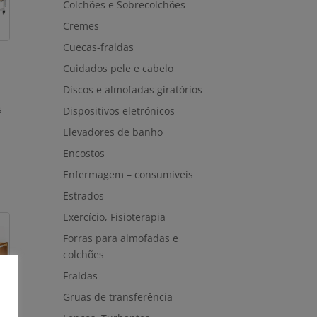
Colchões e Sobrecolchões
Cremes
Cuecas-fraldas
Cuidados pele e cabelo
Discos e almofadas giratórios
Dispositivos eletrónicos
R
Elevadores de banho
Encostos
Enfermagem – consumíveis
Estrados
Exercício, Fisioterapia
Forras para almofadas e
colchões
Fraldas
Gruas de transferência