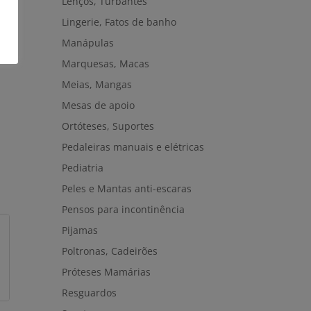
Lenços, Turbantes
Lingerie, Fatos de banho
55
Manápulas
 E
Marquesas, Macas
Meias, Mangas
Mesas de apoio
Ortóteses, Suportes
Pedaleiras manuais e elétricas
Pediatria
Peles e Mantas anti-escaras
Pensos para incontinência
Pijamas
Poltronas, Cadeirões
Próteses Mamárias
Resguardos