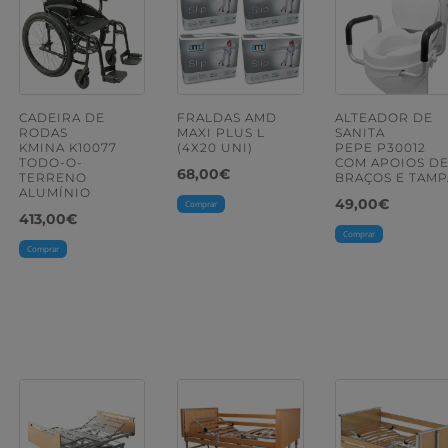
CADEIRA DE
FRALDAS AMD
ALTEADOR DE
RODAS
MAXI PLUS L
SANITA
KMINA K10077
(4X20 UNI)
PEPE P30012
TODO-O-
COM APOIOS D
68,00
€
TERRENO
BRAÇOS E TAMP
ALUMÍNIO
49,00
€
Comprar
413,00
€
Comprar
Comprar