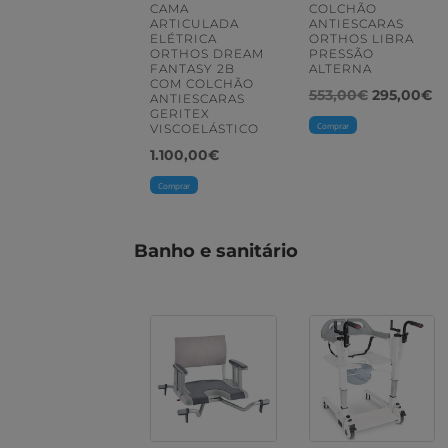
CAMA
COLCHÃO
ARTICULADA
ANTIESCARAS
ELÉTRICA
ORTHOS LIBRA
ORTHOS DREAM
PRESSÃO
FANTASY 2B
ALTERNA
COM COLCHÃO
O
O
553,00
€
295,00
€
ANTIESCARAS
GERITEX
preço
pr
Comprar
VISCOELÁSTICO
original
at
1.100,00
€
era:
é:
Comprar
553,00€.
29
Banho e sanitário