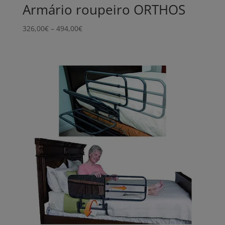
Armário roupeiro ORTHOS
Price
326,00
€
–
494,00
€
range:
326,00€
through
494,00€