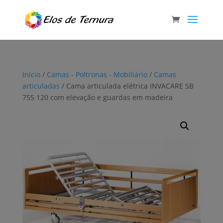
Início
/
Camas - Poltronas - Mobiliário
/
Camas
articuladas
/ Cama articulada elétrica INVACARE SB
755 120 com elevação e guardas em madeira