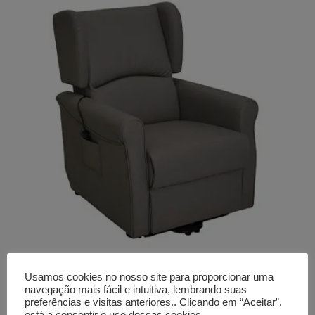
Poltrona elétrica
INVACARE PORTO NG
Usamos cookies no nosso site para proporcionar uma
2 motores, com elevação, napa cinza
navegação mais fácil e intuitiva, lembrando suas
870,00
€
preferências e visitas anteriores.. Clicando em “Aceitar”,