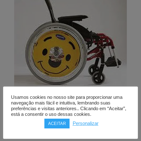
Usamos cookies no nosso site para proporcionar uma
Cadeira de rodas
navegação mais fácil e intuitiva, lembrando suas
preferências e visitas anteriores.. Clicando em “Aceitar”,
INVACARE ACTION 3 JUNIOR
está a consentir o uso dessas cookies.
e JUNIOR EVOLUTIVA
Personalizar
ACEITAR
Price
712,00
€
–
904,00
€
range: