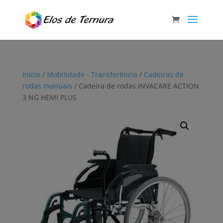
Início
/
Mobilidade - Transferência
/
Cadeiras de
rodas manuais
/ Cadeira de rodas INVACARE ACTION
3 NG HEMI PLUS