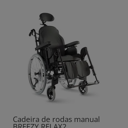
712,00€
through
904,00€
Cadeira de rodas manual
BREEZY RELAX2