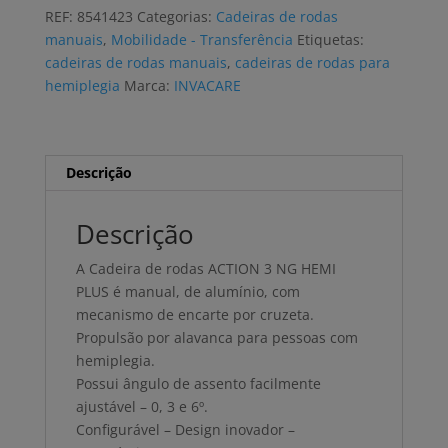
rodas
REF:
8541423
Categorias:
Cadeiras de rodas
INVACARE
manuais
,
Mobilidade - Transferência
Etiquetas:
ACTION
cadeiras de rodas manuais
,
cadeiras de rodas para
3
hemiplegia
Marca:
INVACARE
NG
HEMI
PLUS
Descrição
Descrição
A Cadeira de rodas ACTION 3 NG HEMI
PLUS é manual, de alumínio, com
mecanismo de encarte por cruzeta.
Propulsão por alavanca para pessoas com
hemiplegia.
Possui ângulo de assento facilmente
ajustável – 0, 3 e 6º.
Configurável – Design inovador –