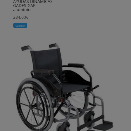
AYUDAS DINAMICAS
GADES GAP
alumínio
284,00
€
Comprar