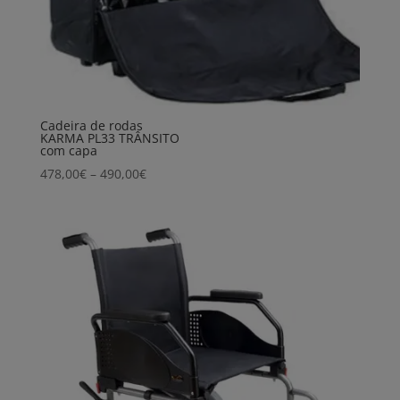
Cadeira de rodas
KARMA PL33 TRÂNSITO
com capa
Price
478,00
€
–
490,00
€
range:
478,00€
through
490,00€