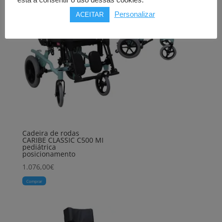
está a consentir o uso dessas cookies.
Personalizar
ACEITAR
Cadeira de rodas
CARIBE CLASSIC C500 MI
pediátrica
posicionamento
1.076,00
€
Comprar