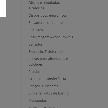
Discos e almofadas
giratórios
Dispositivos eletrónicos
Elevadores de banho
Encostos
Enfermagem – consumíveis
Estrados
Exercício, Fisioterapia
Forras para almofadas e
colchões
Fraldas
Gruas de transferência
Lenços, Turbantes
Lingerie, Fatos de banho
Manápulas
Marquesas, Macas