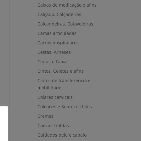
Caixas de medicação e afins
Calçado, Calçadeiras
Calcanheiras, Cotoveleiras
Camas articuladas
Carros hospitalares
Cestas, Arneses
Cintas e Faixas
Cintos, Coletes e afins
Cintos de transferência e
mobilidade
Colares cervicais
Colchões e Sobrecolchões
Cremes
Cuecas-fraldas
Cuidados pele e cabelo