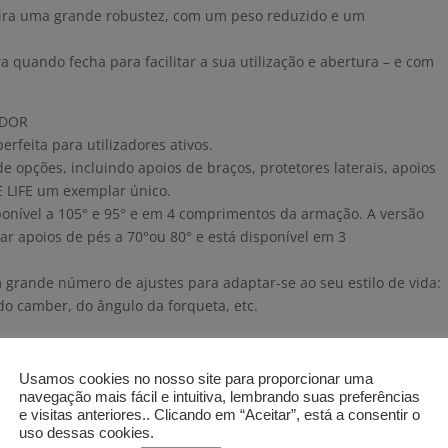
eira uma grande robustez, com um peso reduzido e um
 quando fecha para facilitar a sua utilização e abertura – e com
ADOR
erfeita para utilizadores ativos.
 opções, incluindo apoios de braços, protetores laterais, apoios
E LIFE um exemplar único.
sponível a 105° e 95° e em 4 comprimentos da armação. A versão
r apoios de pés a 70°ou 80° e está disponível em 3
grande número de ajustes para adaptar-se ao seu estilo de vida:
 do camber, do ângulo da forqueta, etc.
Usamos cookies no nosso site para proporcionar uma
navegação mais fácil e intuitiva, lembrando suas preferências
e visitas anteriores.. Clicando em “Aceitar”, está a consentir o
uso dessas cookies.