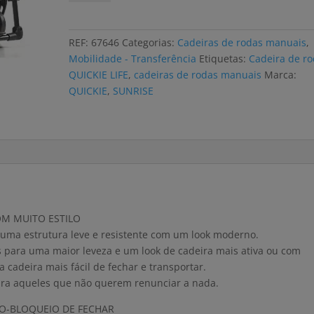
Cadeira
de
rodas
REF:
67646
Categorias:
Cadeiras de rodas manuais
,
QUICKIE
Mobilidade - Transferência
Etiquetas:
Cadeira de r
LIFE
QUICKIE LIFE
,
cadeiras de rodas manuais
Marca:
2
QUICKIE
,
SUNRISE
modelos
COM MUITO ESTILO
 uma estrutura leve e resistente com um look moderno.
s para uma maior leveza e um look de cadeira mais ativa ou com
cadeira mais fácil de fechar e transportar.
ara aqueles que não querem renunciar a nada.
TO-BLOQUEIO DE FECHAR