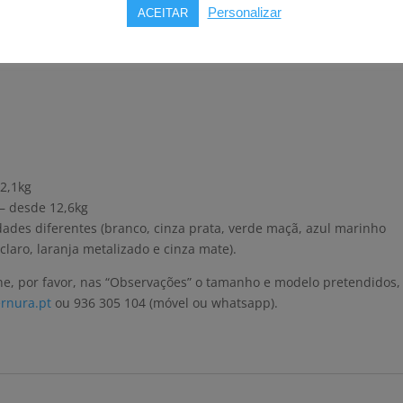
Personalizar
ACEITAR
 traseiras)
12,1kg
 – desde 12,6kg
dades diferentes (branco, cinza prata, verde maçã, azul marinho
claro, laranja metalizado e cinza mate).
ne, por favor, nas “Observações” o tamanho e modelo pretendidos,
rnura.pt
ou 936 305 104 (móvel ou whatsapp).