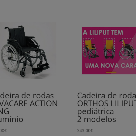
deira de rodas
Cadeira de roda
VACARE ACTION
ORTHOS LILIPU
 NG
pediátrica
umínio
2 modelos
00
€
343,00
€