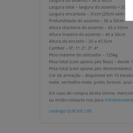
Largura do assento – 36 a 50cm
Largura total – largura do assento + 20cm
Largura encartada – 31cm (25cm sem rodas
Profundidade do assento – 36 a 50cm
Altura dianteira do assento – 43 a 53cm
Altura traseira do assento – 40 a 50cm
Altura do encosto – 25 a 47,5cm
Camber – 0º, 1º, 2º, 3º, 4º
Peso máximo do utilizador – 125kg
Peso total (com apoios pés fixos) – desde 
Peso total (com apoios pés desmontáveis)
Cor da armação – disponível em 10 tonali
mate, vermelho mate, preto, bronze, azul-
Em caso de compra direta online, mencio
ou então contacte-nos para
info@elosdete
catálogo QUICKIE LIFE