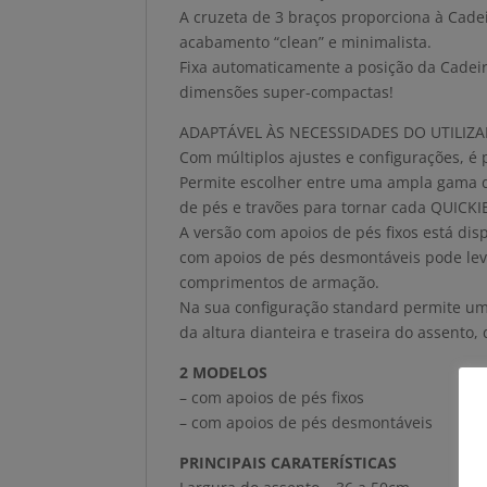
A cruzeta de 3 braços proporciona à Cad
acabamento “clean” e minimalista.
Fixa automaticamente a posição da Cadeira
dimensões super-compactas!
ADAPTÁVEL ÀS NECESSIDADES DO UTILIZ
Com múltiplos ajustes e configurações, é p
Permite escolher entre uma ampla gama de
de pés e travões para tornar cada QUICKI
A versão com apoios de pés fixos está di
com apoios de pés desmontáveis pode leva
comprimentos de armação.
Na sua configuração standard permite um 
da altura dianteira e traseira do assento,
2 MODELOS
– com apoios de pés fixos
– com apoios de pés desmontáveis
PRINCIPAIS CARATERÍSTICAS