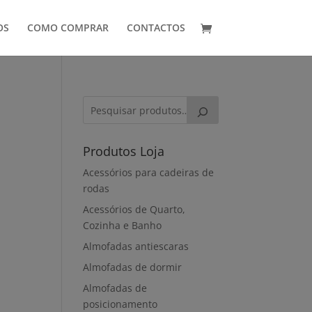
OS
COMO COMPRAR
CONTACTOS
Produtos Loja
Acessórios para cadeiras de
rodas
Acessórios de Quarto,
Cozinha e Banho
Almofadas antiescaras
Almofadas de dormir
Almofadas de
posicionamento