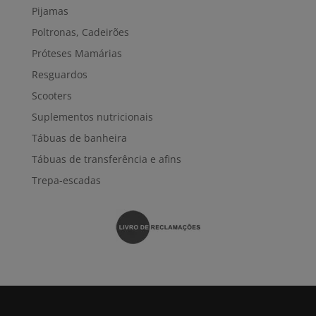
Pijamas
Poltronas, Cadeirões
Próteses Mamárias
Resguardos
Scooters
Suplementos nutricionais
Tábuas de banheira
Tábuas de transferência e afins
Trepa-escadas