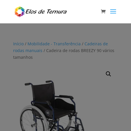
Início
/
Mobilidade - Transferência
/
Cadeiras de
rodas manuais
/ Cadeira de rodas BREEZY 90 vários
tamanhos