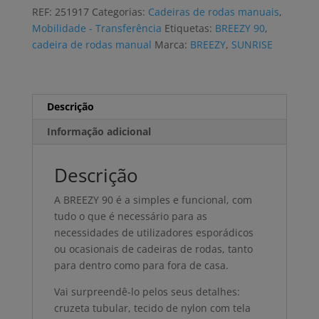
rodas
REF:
251917
Categorias:
Cadeiras de rodas manuais
,
BREEZY
Mobilidade - Transferência
Etiquetas:
BREEZY 90
,
90
cadeira de rodas manual
Marca:
BREEZY
,
SUNRISE
vários
tamanhos
Descrição
Informação adicional
Descrição
A BREEZY 90 é a simples e funcional, com
tudo o que é necessário para as
necessidades de utilizadores esporádicos
ou ocasionais de cadeiras de rodas, tanto
para dentro como para fora de casa.
Vai surpreendê-lo pelos seus detalhes:
cruzeta tubular, tecido de nylon com tela