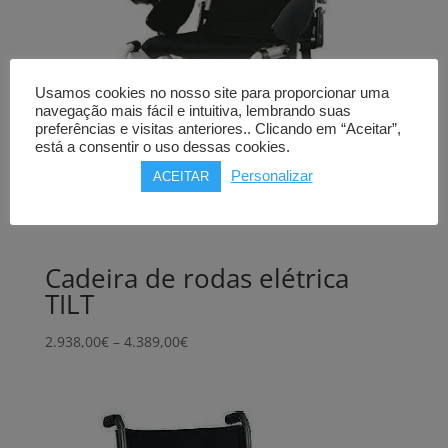
Usamos cookies no nosso site para proporcionar uma
navegação mais fácil e intuitiva, lembrando suas
preferências e visitas anteriores.. Clicando em “Aceitar”,
está a consentir o uso dessas cookies.
Personalizar
ACEITAR
Cadeira de rodas elétrica
TILT
Price
2.938,00
€
–
4.389,00
€
range:
2.938,00€
through
4.389,00€