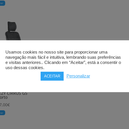
rar
Usamos cookies no nosso site para proporcionar uma
navegação mais fácil e intuitiva, lembrando suas preferências
e visitas anteriores.. Clicando em “Aceitar”, está a consentir o
uso dessas cookies.
Personalizar
ACEITAR
ira de rodas
EZY CIRRUS G5
orto
7,00
€
rar