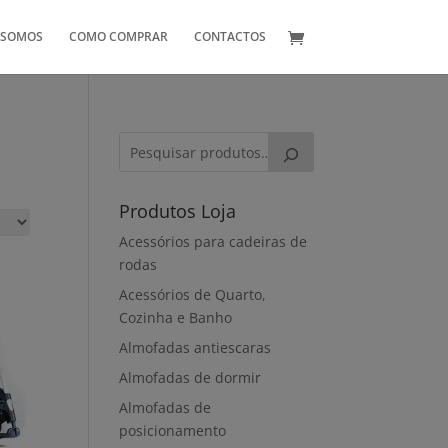
 SOMOS
COMO COMPRAR
CONTACTOS
Produtos Loja
Acessórios para cadeiras de
rodas
Acessórios de Quarto,
Cozinha e Banho
Almofadas antiescaras
Almofadas de dormir
Almofadas de
posicionamento