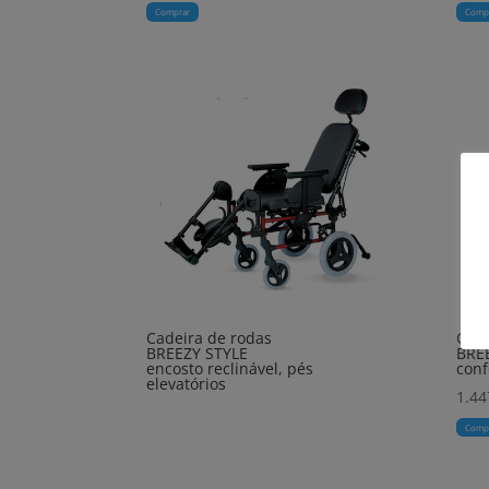
Comprar
Comp
Cadeira de rodas
Cade
BREEZY STYLE
BRE
encosto reclinável, pés
conf
elevatórios
1.44
Comp