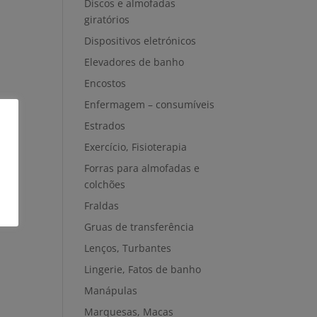
Discos e almofadas
giratórios
Dispositivos eletrónicos
Elevadores de banho
Encostos
Enfermagem – consumíveis
Estrados
Exercício, Fisioterapia
Forras para almofadas e
colchões
Fraldas
Gruas de transferência
Lenços, Turbantes
Lingerie, Fatos de banho
Manápulas
Marquesas, Macas