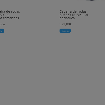
ira de rodas
Cadeira de rodas
EZY 90
BREEZY RUBIX 2 XL
os tamanhos
bariátrica
00
€
921,00
€
rar
Comprar