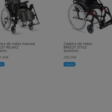
ira de rodas manual
Cadeira de rodas
EZY RELAX2
BREEZY STYLE
orto
alumínio
1,00
€
290,00
€
rar
Comprar