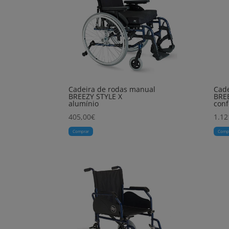
Cadeira de rodas manual
Cade
BREEZY STYLE X
BRE
alumínio
conf
405,00
€
1.12
Comprar
Comp