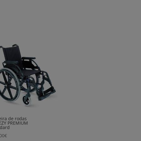
ira de rodas
EZY PREMIUM
ndard
00
€