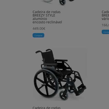
Cadeira de rodas
Cade
BREEZY STYLE
BRE
alumínio
vári
encosto reclinável
166,
449,00
€
Comp
Comprar
Cadeira de rodas