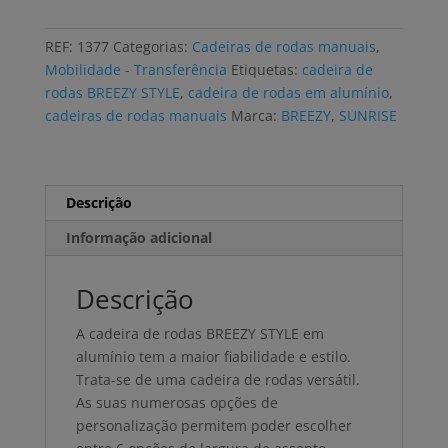
de
rodas
REF:
1377
Categorias:
Cadeiras de rodas manuais
,
BREEZY
Mobilidade - Transferência
Etiquetas:
cadeira de
STYLE
rodas BREEZY STYLE
,
cadeira de rodas em alumínio
,
alumínio
cadeiras de rodas manuais
Marca:
BREEZY
,
SUNRISE
encosto
reclinável
Descrição
Informação adicional
Descrição
A cadeira de rodas BREEZY STYLE em
alumínio tem a maior fiabilidade e estilo.
Trata-se de uma cadeira de rodas versátil.
As suas numerosas opções de
personalização permitem poder escolher