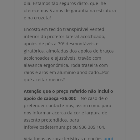
dia. Estamos tão seguros disto, que lhe
oferecemos 5 anos de garantia na estrutura
e na cruzeta!
Encosto em tecido transpirável Vented,
interior do protetor lateral acolchoado,
apoios de pés a 70º desmontáveis e
giratórios, almofadas dos apoios de braços
acolchoados e ajustáveis, travão com
alavanca ergonómica, roda traseira com
raios e aros em alumínio anodizado…Por
quê aceitar menos?
Atenção que o preço referido não inclui o
apoio de cabeça +86,00€
– No caso de o
pretender contacte-nos, assim como para
nos informar acerca da cor e largura de
assento pretendidos, para
info@elosdeternura.pt ou 936 305 104.
Veja todas as características e opções
aqui