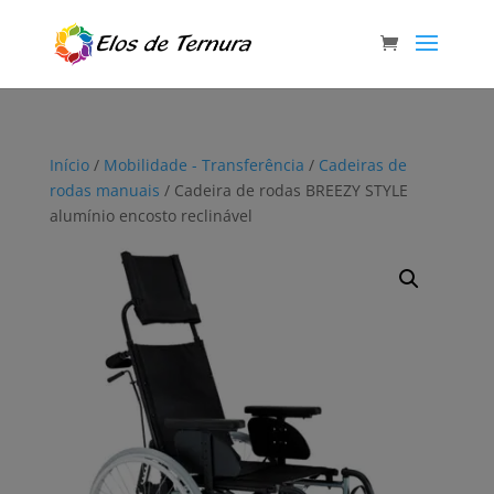
Início
/
Mobilidade - Transferência
/
Cadeiras de
rodas manuais
/ Cadeira de rodas BREEZY STYLE
alumínio encosto reclinável