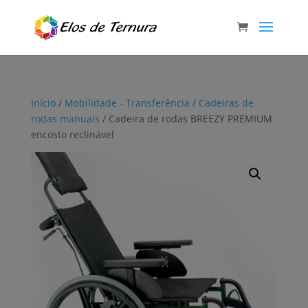
Início
/
Mobilidade - Transferência
/
Cadeiras de
rodas manuais
/ Cadeira de rodas BREEZY PREMIUM
encosto reclinável