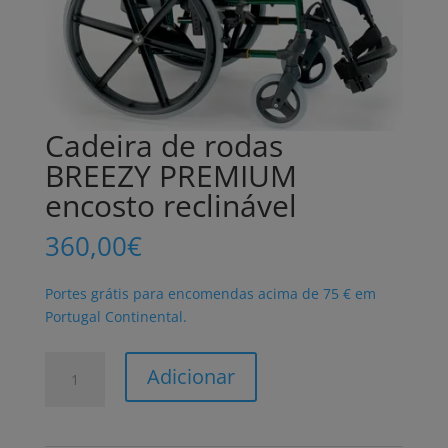
Cadeira de rodas
BREEZY PREMIUM
encosto reclinável
360,00
€
Portes grátis para encomendas acima de 75 € em
Portugal Continental.
Quantidade
Adicionar
de
Cadeira
de