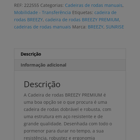
rodas
REF:
222555
Categorias:
Cadeiras de rodas manuais
,
BREEZY
Mobilidade - Transferência
Etiquetas:
cadeira de
PREMIUM
rodas BREEZY
,
cadeira de rodas BREEZY PREMIUM
,
encosto
cadeiras de rodas manuais
Marca:
BREEZY
,
SUNRISE
reclinável
Descrição
Informação adicional
Descrição
A Cadeira de rodas BREEZY PREMIUM é
uma boa opção se o que procura é uma
cadeira de rodas dobrável e robusta, com
uma estrutura em aço resistente e de
grande qualidade. Desenhada com todo o
pormenor para durar no tempo, a sua
resistência, robustez e ergonomia