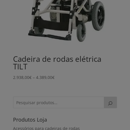
Cadeira de rodas elétrica
TILT
Price
2.938,00
€
–
4.389,00
€
range:
2.938,00€
through
4.389,00€
Produtos Loja
Acessórios para cadeiras de rodas