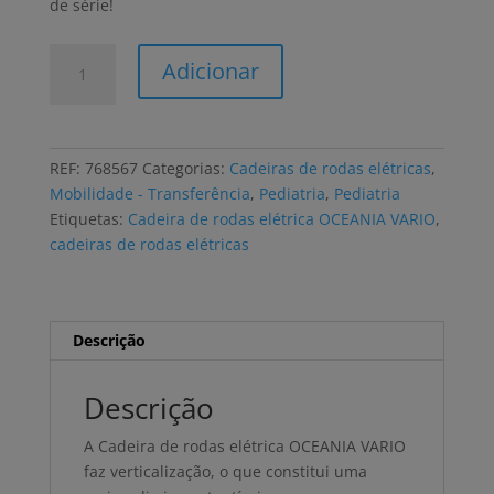
de série!
Quantidade
Adicionar
de
Cadeira
de
rodas
REF:
768567
Categorias:
Cadeiras de rodas elétricas
,
elétrica
Mobilidade - Transferência
,
Pediatria
,
Pediatria
VASSILLI
Etiquetas:
Cadeira de rodas elétrica OCEANIA VARIO
,
OCEANIA
cadeiras de rodas elétricas
VARIO
Descrição
Descrição
A Cadeira de rodas elétrica OCEANIA VARIO
faz verticalização, o que constitui uma