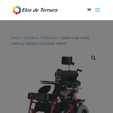
Início
/
Pediatria
/
Pediatria
/ Cadeira de rodas
elétrica VASSILLI OCEANIA VARIO