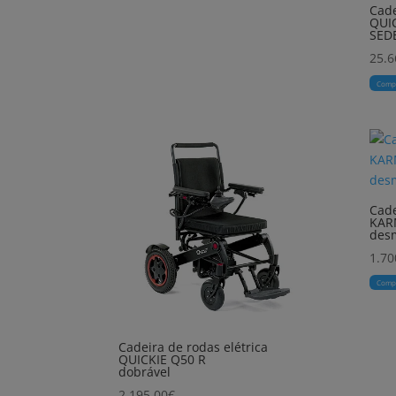
Cade
QUIC
SED
25.6
Comp
Cade
KAR
des
1.70
Comp
Cadeira de rodas elétrica
QUICKIE Q50 R
dobrável
2.195,00
€