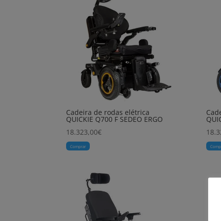
Cadeira de rodas elétrica
Cade
QUICKIE Q700 F SEDEO ERGO
QUI
18.323,00
€
18.3
Comprar
Comp