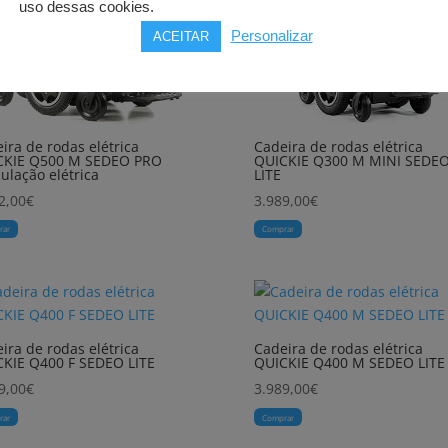
uso dessas cookies.
Personalizar
ACEITAR
ira de rodas elétrica
Cadeira de rodas elétrica
CKIE Q500 M SEDEO PRO
QUICKIE Q300 M MINI SEDE
ulação elétrica
LITE
2,00
€
3.989,00
€
rar
Comprar
ira de rodas elétrica
Cadeira de rodas elétrica
KIE Q400 F SEDEO LITE
QUICKIE Q400 M SEDEO LITE
9,00
€
3.989,00
€
rar
Comprar