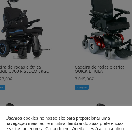
ira de rodas elétrica
Cadeira de rodas elétrica
CKIE Q700 R SEDEO ERGO
QUICKIE HULA
23,00
€
3.045,00
€
rar
Comprar
Usamos cookies no nosso site para proporcionar uma
navegação mais fácil e intuitiva, lembrando suas preferências
e visitas anteriores.. Clicando em “Aceitar”, está a consentir o