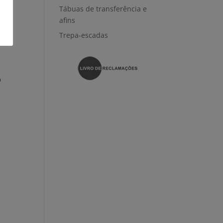
Tábuas de transferência e
afins
Trepa-escadas
O