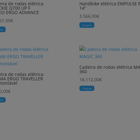
ira de rodas elétrica
Handbike elétrica EMPULSE 
KIE Q700 UP F
14“
EO ERGO ADVANCE
3.566,00
€
61,00
€
Comprar
rar
Cadeira de rodas elétrica M
360
ira de rodas elétrica
MA ERGO TRAVELLER
18.112,00
€
montável
Comprar
0,00
€
rar