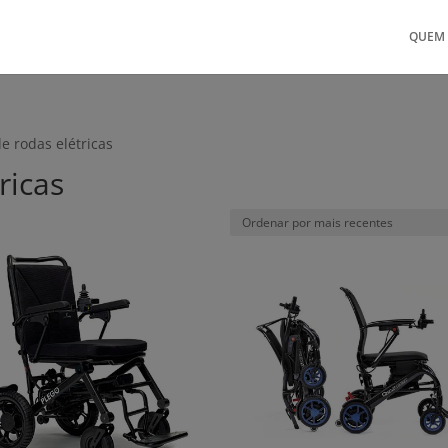
QUEM
e rodas elétricas
ricas