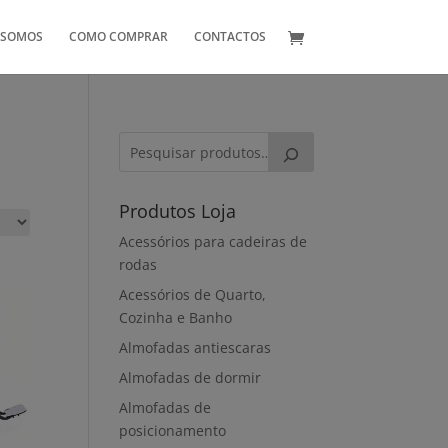
 SOMOS
COMO COMPRAR
CONTACTOS
Produtos Loja
Acessórios para cadeiras de
rodas
Acessórios de Quarto,
Cozinha e Banho
Almofadas antiescaras
Almofadas de dormir
Almofadas de
posicionamento