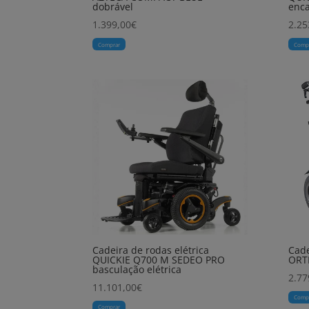
dobrável
enca
1.399,00
€
2.25
Comprar
Comp
Cadeira de rodas elétrica
Cade
QUICKIE Q700 M SEDEO PRO
ORT
basculação elétrica
2.77
11.101,00
€
Comp
Comprar