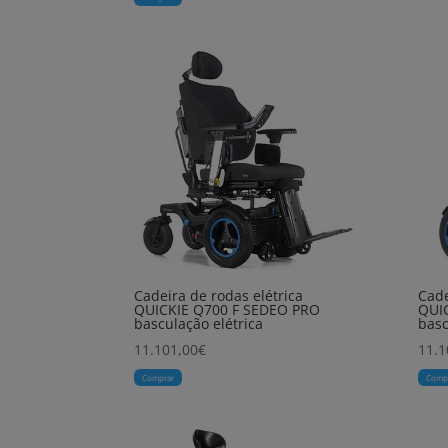
Cadeira de rodas elétrica
Cade
QUICKIE Q700 F SEDEO PRO
QUI
basculação elétrica
basc
11.101,00
€
11.1
Comprar
Comp