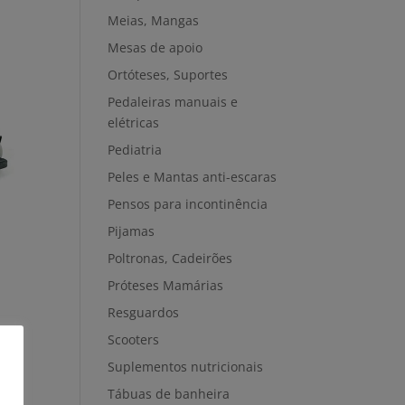
Meias, Mangas
Mesas de apoio
Ortóteses, Suportes
Pedaleiras manuais e
elétricas
Pediatria
Peles e Mantas anti-escaras
Pensos para incontinência
Pijamas
Poltronas, Cadeirões
Próteses Mamárias
Resguardos
Scooters
Suplementos nutricionais
Tábuas de banheira