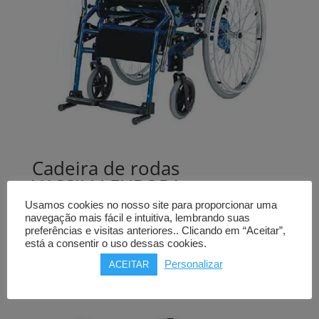
Cadeira de rodas
VASSILLI EUROPA
tração manual, verticalização
Usamos cookies no nosso site para proporcionar uma
elétrica
navegação mais fácil e intuitiva, lembrando suas
preferências e visitas anteriores.. Clicando em “Aceitar”,
está a consentir o uso dessas cookies.
3.309,00
€
Personalizar
ACEITAR
Comprar