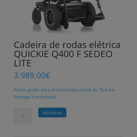
Cadeira de rodas elétrica
QUICKIE Q400 F SEDEO
LITE
3.989,00
€
Portes grátis para encomendas acima de 75 € em
Portugal Continental.
Quantidade
Adicionar
de
Cadeira
de