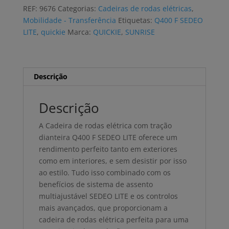
rodas
REF:
9676
Categorias:
Cadeiras de rodas elétricas
,
elétrica
Mobilidade - Transferência
Etiquetas:
Q400 F SEDEO
QUICKIE
LITE
,
quickie
Marca:
QUICKIE
,
SUNRISE
Q400
F
SEDEO
LITE
Descrição
Descrição
A Cadeira de rodas elétrica com tração
dianteira Q400 F SEDEO LITE oferece um
rendimento perfeito tanto em exteriores
como em interiores, e sem desistir por isso
ao estilo. Tudo isso combinado com os
benefícios de sistema de assento
multiajustável SEDEO LITE e os controlos
mais avançados, que proporcionam a
cadeira de rodas elétrica perfeita para uma