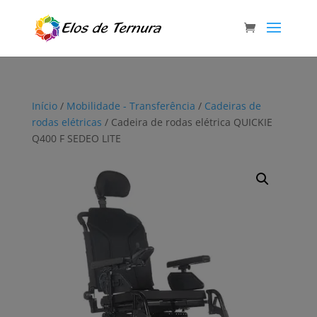
Início
/
Mobilidade - Transferência
/
Cadeiras de
rodas elétricas
/ Cadeira de rodas elétrica QUICKIE
Q400 F SEDEO LITE