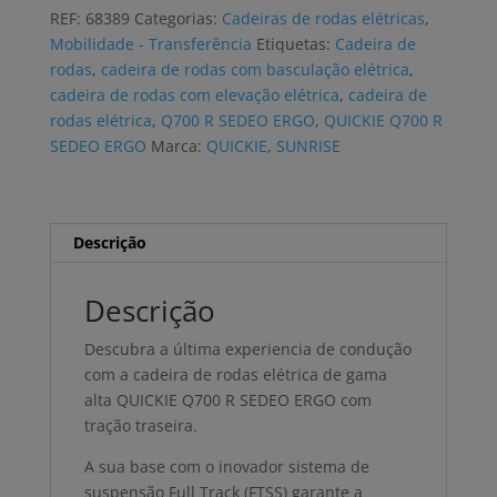
rodas
REF:
68389
Categorias:
Cadeiras de rodas elétricas
,
elétrica
Mobilidade - Transferência
Etiquetas:
Cadeira de
QUICKIE
rodas
,
cadeira de rodas com basculação elétrica
,
Q700
cadeira de rodas com elevação elétrica
,
cadeira de
R
rodas elétrica
,
Q700 R SEDEO ERGO
,
QUICKIE Q700 R
SEDEO
SEDEO ERGO
Marca:
QUICKIE
,
SUNRISE
ERGO
Descrição
Descrição
Descubra a última experiencia de condução
com a cadeira de rodas elétrica de gama
alta QUICKIE Q700 R SEDEO ERGO com
tração traseira.
A sua base com o inovador sistema de
suspensão Full Track (FTSS) garante a