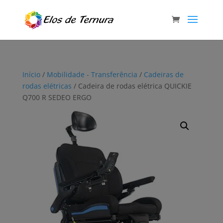
Início
/
Mobilidade - Transferência
/
Cadeiras de
rodas elétricas
/ Cadeira de rodas elétrica QUICKIE
Q700 R SEDEO ERGO