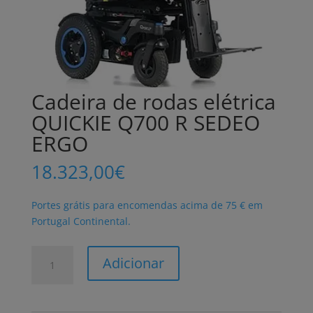
Cadeira de rodas elétrica
QUICKIE Q700 R SEDEO
ERGO
18.323,00
€
Portes grátis para encomendas acima de 75 € em
Portugal Continental.
Quantidade
Adicionar
de
Cadeira
de