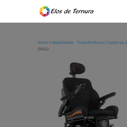
Início
/
Mobilidade - Transferência
/
Cadeiras d
ERGO