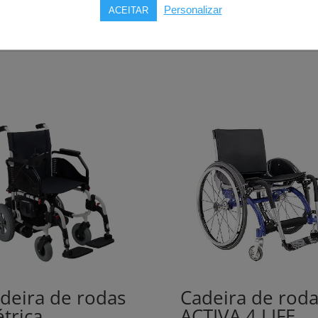
trega, instalação e montagem no local.
Personalizar
ACEITAR
deira de rodas
Cadeira de roda
étrica
ACTIVA 4 LIFE