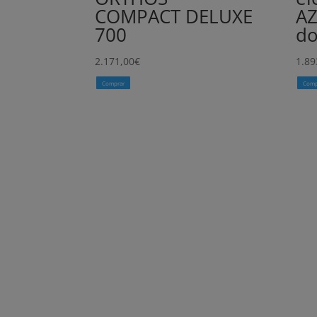
COMPACT DELUXE
A
700
do
2.171,00
€
1.89
Comprar
Comp