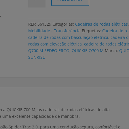
de
Cadeira
de
rodas
REF:
661329
Categorias:
Cadeiras de rodas elétricas
elétrica
Mobilidade - Transferência
Etiquetas:
Cadeira de r
QUICKIE
cadeira de rodas com basculação elétrica
,
cadeira d
Q700
rodas com elevação elétrica
,
cadeira de rodas elétri
M
Q700 M SEDEO ERGO
,
QUICKIE Q700 M
Marca:
QUIC
SEDEO
SUNRISE
ERGO
 a QUICKIE 700 M, as cadeiras de rodas elétricas de alta
 e uma excelente capacidade de manobra.
são Spider Trac 2.0. para uma condução segura, confortável e