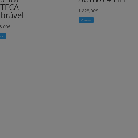
ZTECA
1.828,00
€
brável
Comprar
3,00
€
rar