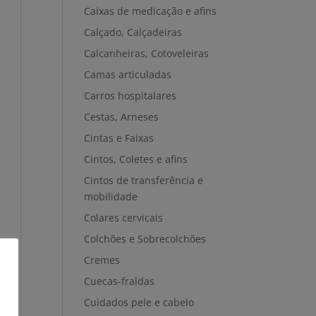
Caixas de medicação e afins
Calçado, Calçadeiras
Calcanheiras, Cotoveleiras
Camas articuladas
Carros hospitalares
Cestas, Arneses
Cintas e Faixas
Cintos, Coletes e afins
Cintos de transferência e
mobilidade
Colares cervicais
Colchões e Sobrecolchões
Cremes
Cuecas-fraldas
Cuidados pele e cabelo