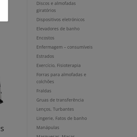
Discos e almofadas
giratórios
Dispositivos eletrónicos
Elevadores de banho
Encostos
Enfermagem – consumíveis
Estrados
Exercício, Fisioterapia
Forras para almofadas e
colchões
Fraldas
Gruas de transferência
Lenços, Turbantes
Lingerie, Fatos de banho
s
Manápulas
Marquesas, Macas