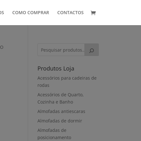
OS
COMO COMPRAR
CONTACTOS
EO
a
Produtos Loja
Acessórios para cadeiras de
rodas
Acessórios de Quarto,
Cozinha e Banho
Almofadas antiescaras
Almofadas de dormir
Almofadas de
posicionamento