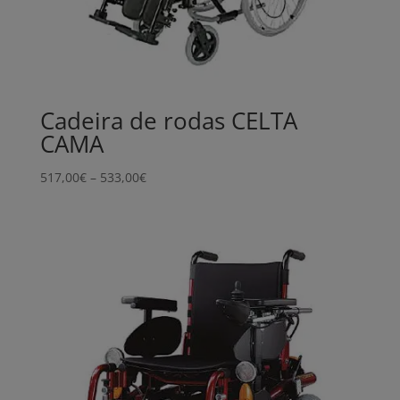
Cadeira de rodas CELTA
CAMA
Price
517,00
€
–
533,00
€
range:
517,00€
through
533,00€