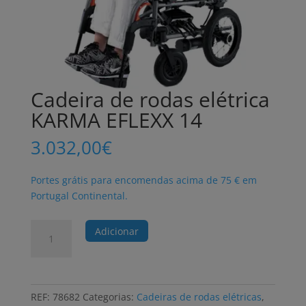
Cadeira de rodas elétrica
KARMA EFLEXX 14
3.032,00
€
Portes grátis para encomendas acima de 75 € em
Portugal Continental.
Quantidade
Adicionar
de
Cadeira
de
rodas
REF:
78682
Categorias:
Cadeiras de rodas elétricas
,
elétrica