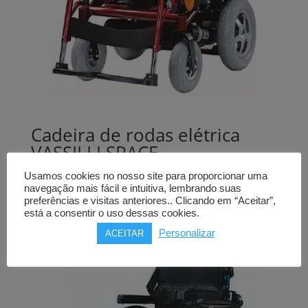
Cadeira de rodas elétrica
VASSILLI SPACE
Usamos cookies no nosso site para proporcionar uma
6.120,00
€
navegação mais fácil e intuitiva, lembrando suas
Comprar
preferências e visitas anteriores.. Clicando em “Aceitar”,
está a consentir o uso dessas cookies.
Personalizar
ACEITAR