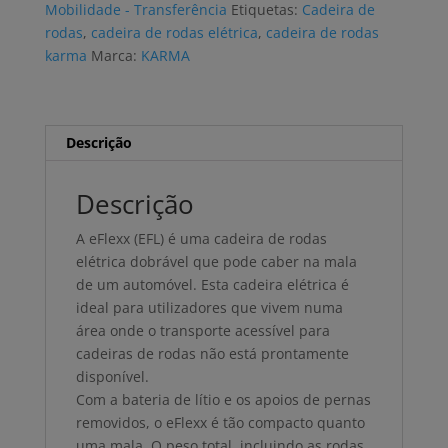
Mobilidade - Transferência
Etiquetas:
Cadeira de
KARMA
rodas
,
cadeira de rodas elétrica
,
cadeira de rodas
EFLEXX
karma
Marca:
KARMA
14
Descrição
Descrição
A eFlexx (EFL) é uma cadeira de rodas
elétrica dobrável que pode caber na mala
de um automóvel. Esta cadeira elétrica é
ideal para utilizadores que vivem numa
área onde o transporte acessível para
cadeiras de rodas não está prontamente
disponível.
Com a bateria de lítio e os apoios de pernas
removidos, o eFlexx é tão compacto quanto
uma mala. O peso total, incluindo as rodas