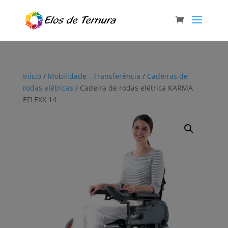
Início
/
Mobilidade - Transferência
/
Cadeiras de
rodas elétricas
/ Cadeira de rodas elétrica KARMA
EFLEXX 14