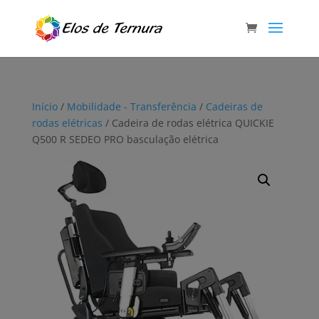
Início
/
Mobilidade - Transferência
/
Cadeiras de
rodas elétricas
/ Cadeira de rodas elétrica QUICKIE
Q500 R SEDEO PRO basculação elétrica