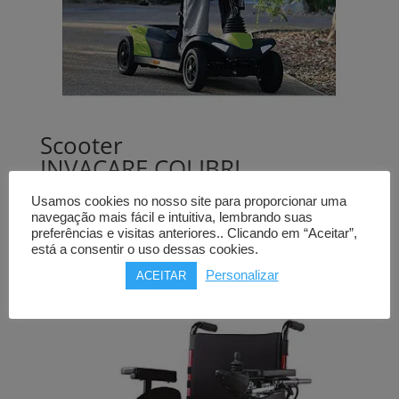
Scooter
INVACARE COLIBRI
12Ah, desmontável
Usamos cookies no nosso site para proporcionar uma
navegação mais fácil e intuitiva, lembrando suas
1.275,00
€
preferências e visitas anteriores.. Clicando em “Aceitar”,
está a consentir o uso dessas cookies.
Comprar
Personalizar
ACEITAR