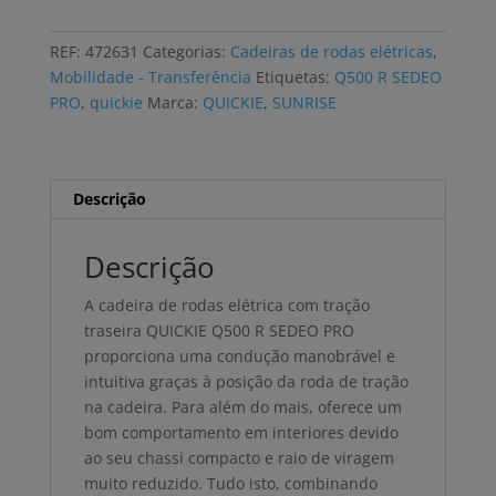
de
rodas
REF:
472631
Categorias:
Cadeiras de rodas elétricas
,
elétrica
Mobilidade - Transferência
Etiquetas:
Q500 R SEDEO
QUICKIE
PRO
,
quickie
Marca:
QUICKIE
,
SUNRISE
Q500
R
SEDEO
PRO
Descrição
basculação
elétrica
Descrição
A cadeira de rodas elétrica com tração
traseira QUICKIE Q500 R SEDEO PRO
proporciona uma condução manobrável e
intuitiva graças à posição da roda de tração
na cadeira. Para além do mais, oferece um
bom comportamento em interiores devido
ao seu chassi compacto e raio de viragem
muito reduzido. Tudo isto, combinando