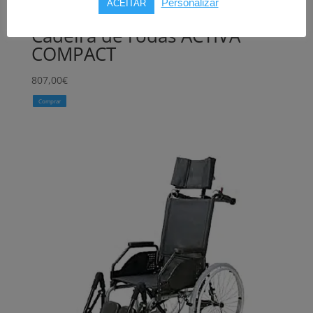
Personalizar
ACEITAR
Cadeira de rodas ACTIVA
COMPACT
807,00
€
Comprar