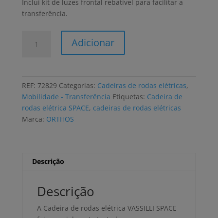
Inclui kit de luzes frontal rebatível para facilitar a
transferência.
Quantidade
Adicionar
de
Cadeira
de
rodas
REF:
72829
Categorias:
Cadeiras de rodas elétricas
,
elétrica
Mobilidade - Transferência
Etiquetas:
Cadeira de
VASSILLI
rodas elétrica SPACE
,
cadeiras de rodas elétricas
SPACE
Marca:
ORTHOS
Descrição
Descrição
A Cadeira de rodas elétrica VASSILLI SPACE