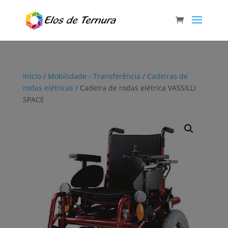
Início
/
Mobilidade - Transferência
/
Cadeiras de
rodas elétricas
/ Cadeira de rodas elétrica VASSILLI
SPACE