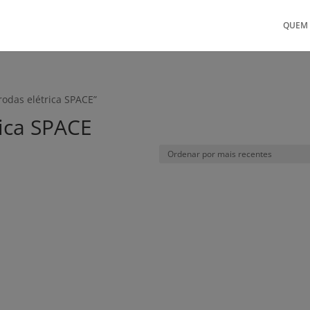
QUEM
rodas elétrica SPACE”
rica SPACE