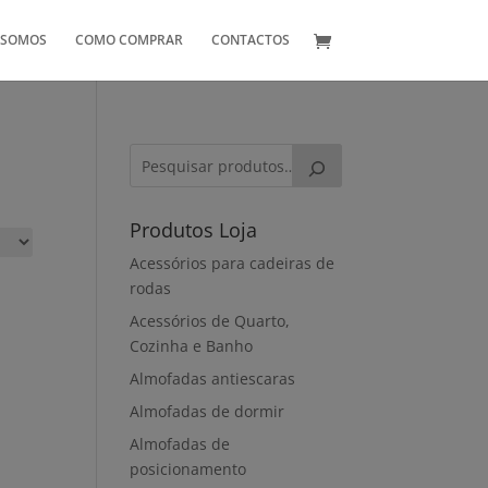
 SOMOS
COMO COMPRAR
CONTACTOS
Produtos Loja
Acessórios para cadeiras de
rodas
Acessórios de Quarto,
Cozinha e Banho
Almofadas antiescaras
Almofadas de dormir
Almofadas de
posicionamento