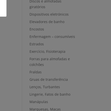
Discos e almofadas
giratórios
Dispositivos eletrónicos
Elevadores de banho
Encostos
Enfermagem – consumíveis
Estrados
Exercício, Fisioterapia
Forras para almofadas e
colchões
Fraldas
Gruas de transferência
Lenços, Turbantes
Lingerie, Fatos de banho
Manápulas
Marquesas, Macas