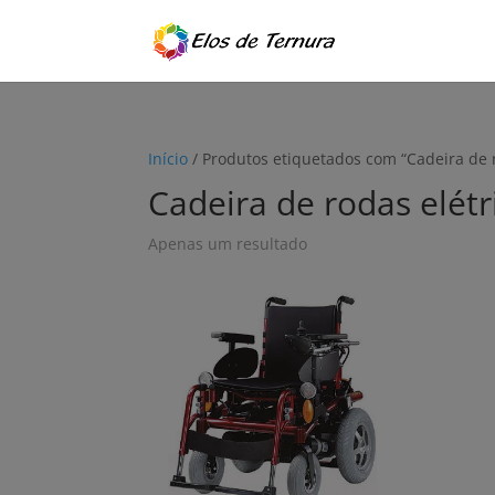
Início
/ Produtos etiquetados com “Cadeira de 
Cadeira de rodas elét
Apenas um resultado