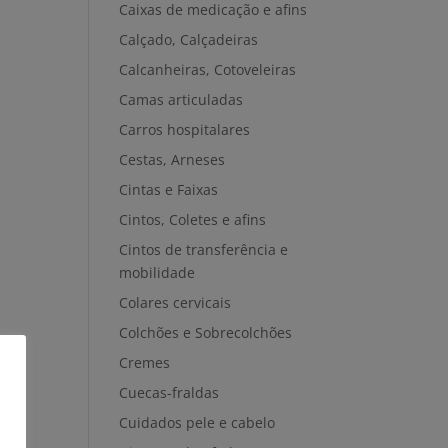
Caixas de medicação e afins
Calçado, Calçadeiras
Calcanheiras, Cotoveleiras
Camas articuladas
Carros hospitalares
Cestas, Arneses
Cintas e Faixas
Cintos, Coletes e afins
Cintos de transferência e
mobilidade
Colares cervicais
Colchões e Sobrecolchões
Cremes
Cuecas-fraldas
Cuidados pele e cabelo