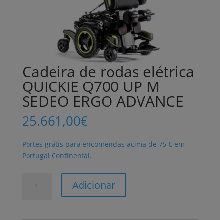
Cadeira de rodas elétrica
QUICKIE Q700 UP M
SEDEO ERGO ADVANCE
25.661,00
€
Portes grátis para encomendas acima de 75 € em
Portugal Continental.
Quantidade
Adicionar
de
Cadeira
de