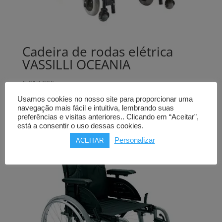
Cadeira de rodas elétrica
VASSILLI OCEANIA
6.017,00
€
Usamos cookies no nosso site para proporcionar uma
Comprar
navegação mais fácil e intuitiva, lembrando suas
preferências e visitas anteriores.. Clicando em “Aceitar”,
está a consentir o uso dessas cookies.
Personalizar
ACEITAR