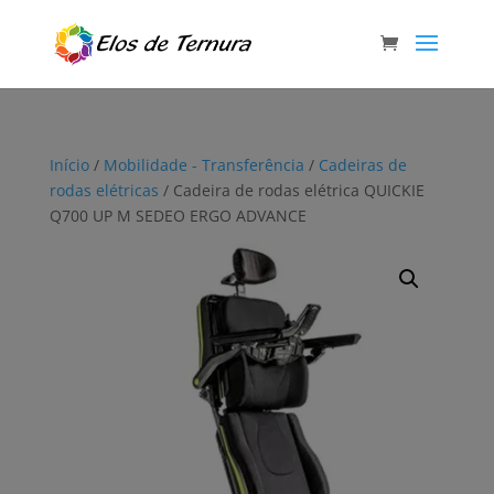
Início
/
Mobilidade - Transferência
/
Cadeiras de
rodas elétricas
/ Cadeira de rodas elétrica QUICKIE
Q700 UP M SEDEO ERGO ADVANCE