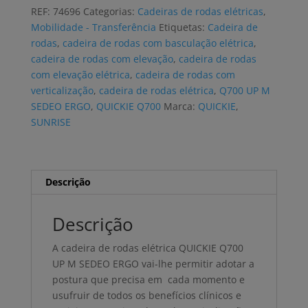
rodas
REF:
74696
Categorias:
Cadeiras de rodas elétricas
,
elétrica
Mobilidade - Transferência
Etiquetas:
Cadeira de
QUICKIE
rodas
,
cadeira de rodas com basculação elétrica
,
Q700
cadeira de rodas com elevação
,
cadeira de rodas
UP
com elevação elétrica
,
cadeira de rodas com
M
verticalização
,
cadeira de rodas elétrica
,
Q700 UP M
SEDEO
SEDEO ERGO
,
QUICKIE Q700
Marca:
QUICKIE
,
ERGO
SUNRISE
ADVANCE
Descrição
Descrição
A cadeira de rodas elétrica QUICKIE Q700
UP M SEDEO ERGO vai-lhe permitir adotar a
postura que precisa em cada momento e
usufruir de todos os benefícios clínicos e