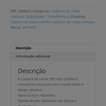
de
rodas
REF:
2868625
Categorias:
Cadeiras de rodas
ORTHOS
manuais
,
Mobilidade - Transferência
Etiquetas:
LATINA
Cadeira de rodas LATINA
,
cadeiras de rodas manuais
TRÂNSITO
Marca:
ORTHOS
alumínio
Descrição
Informação adicional
Descrição
A Cadeira de rodas ORTHOS LATINA é
manual em alumínio com cruzeta tripla e
design atrativo.
Apoia-braços rebatíveis.
Apoios de pés ajustáveis em altura e