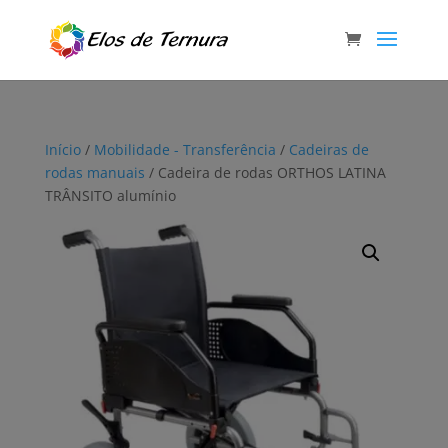
Início
/
Mobilidade - Transferência
/
Cadeiras de
rodas manuais
/ Cadeira de rodas ORTHOS LATINA
TRÂNSITO alumínio