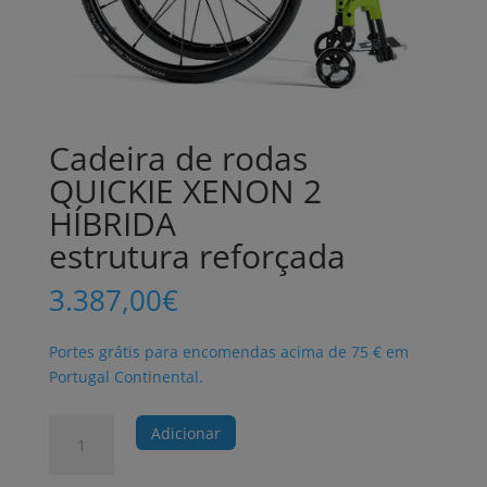
Cadeira de rodas
QUICKIE XENON 2
HÍBRIDA
estrutura reforçada
3.387,00
€
Portes grátis para encomendas acima de 75 € em
Portugal Continental.
Quantidade
Adicionar
de
Cadeira