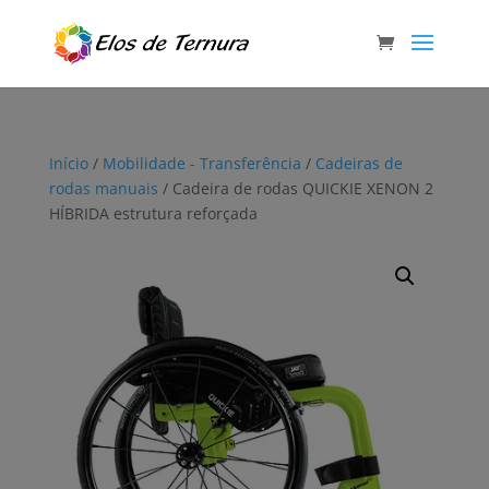
Início
/
Mobilidade - Transferência
/
Cadeiras de
rodas manuais
/ Cadeira de rodas QUICKIE XENON 2
HÍBRIDA estrutura reforçada