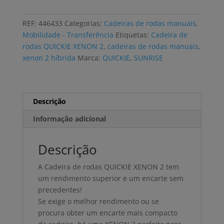
de
rodas
REF:
446433
Categorias:
Cadeiras de rodas manuais
,
QUICKIE
Mobilidade - Transferência
Etiquetas:
Cadeira de
XENON
rodas QUICKIE XENON 2
,
cadeiras de rodas manuais
,
2
xenon 2 híbrida
Marca:
QUICKIE
,
SUNRISE
HÍBRIDA
estrutura
reforçada
Descrição
Informação adicional
Descrição
A Cadeira de rodas QUICKIE XENON 2 tem
um rendimento superior e um encarte sem
precedentes!
Se exige o melhor rendimento ou se
procura obter um encarte mais compacto