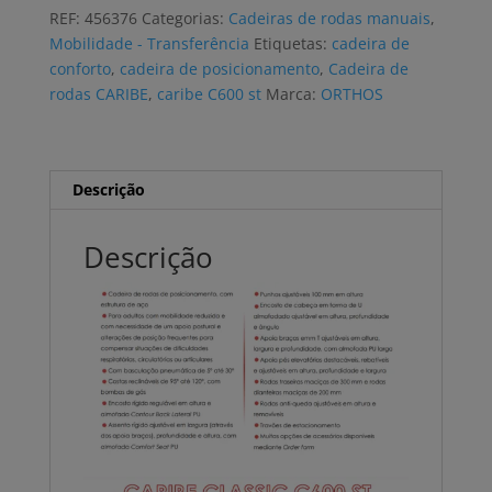
rodas
REF:
456376
Categorias:
Cadeiras de rodas manuais
,
CARIBE
Mobilidade - Transferência
Etiquetas:
cadeira de
CLASSIC
conforto
,
cadeira de posicionamento
,
Cadeira de
C600
rodas CARIBE
,
caribe C600 st
Marca:
ORTHOS
ST
posicionamento
Descrição
Descrição