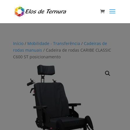
Início
/
Mobilidade - Transferência
/
Cadeiras de
rodas manuais
/ Cadeira de rodas CARIBE CLASSIC
C600 ST posicionamento