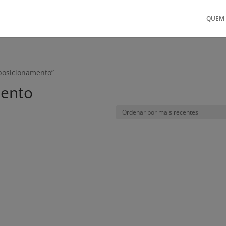
QUEM
 posicionamento”
mento