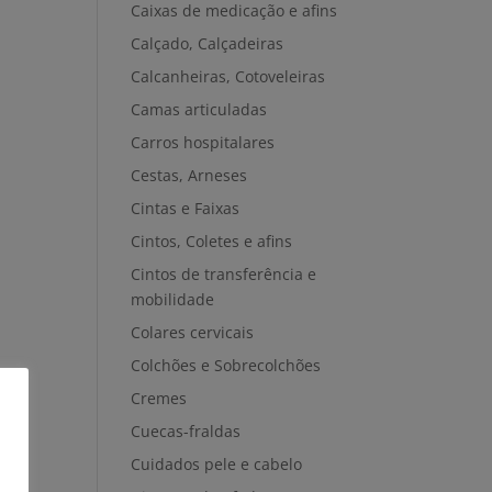
Caixas de medicação e afins
Calçado, Calçadeiras
Calcanheiras, Cotoveleiras
Camas articuladas
Carros hospitalares
Cestas, Arneses
Cintas e Faixas
Cintos, Coletes e afins
Cintos de transferência e
mobilidade
Colares cervicais
Colchões e Sobrecolchões
Cremes
Cuecas-fraldas
Cuidados pele e cabelo