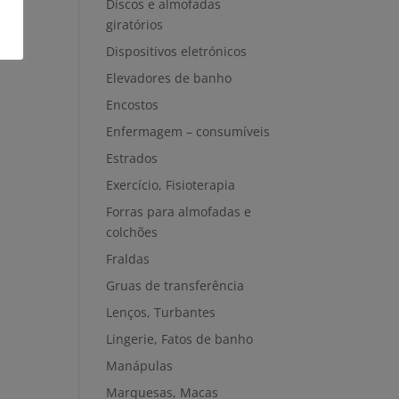
Discos e almofadas
giratórios
Dispositivos eletrónicos
Elevadores de banho
Encostos
Enfermagem – consumíveis
Estrados
Exercício, Fisioterapia
Forras para almofadas e
colchões
Fraldas
Gruas de transferência
Lenços, Turbantes
Lingerie, Fatos de banho
Manápulas
Marquesas, Macas