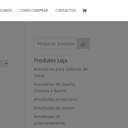
 SOMOS
COMO COMPRAR
CONTACTOS
Produtos Loja
Acessórios para cadeiras de
rodas
Acessórios de Quarto,
Cozinha e Banho
Almofadas antiescaras
Almofadas de dormir
Almofadas de
posicionamento