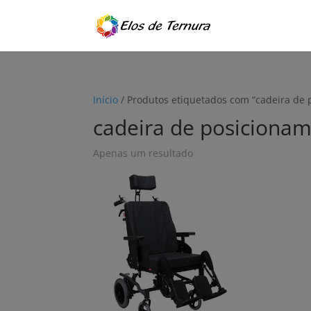
Início
/ Produtos etiquetados com “cadeira de
cadeira de posiciona
Apenas um resultado