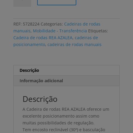
de
Cadeira
de
rodas
REF:
5728224
Categorias:
Cadeiras de rodas
REA
manuais
,
Mobilidade - Transferência
Etiquetas:
AZALEA
Cadeira de rodas REA AZALEA
,
cadeiras de
conforto
posicionamento
,
cadeiras de rodas manuais
Descrição
Informação adicional
Descrição
A Cadeira de rodas REA AZALEA oferece um
excelente posicionamento assim como
muitas possibilidades de regulação.
Tem encosto reclinável (30º) e basculação