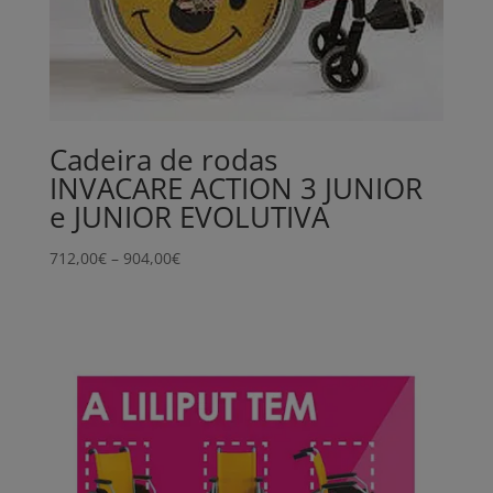
Cadeira de rodas
INVACARE ACTION 3 JUNIOR
e JUNIOR EVOLUTIVA
Price
712,00
€
–
904,00
€
range:
712,00€
through
904,00€