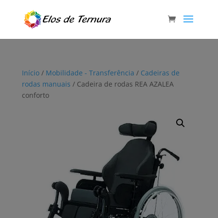
Início
/
Mobilidade - Transferência
/
Cadeiras de
rodas manuais
/ Cadeira de rodas REA AZALEA
conforto