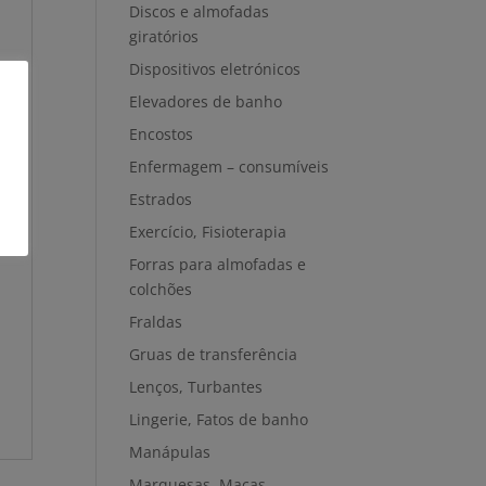
Discos e almofadas
giratórios
Dispositivos eletrónicos
Elevadores de banho
Encostos
Enfermagem – consumíveis
Estrados
Exercício, Fisioterapia
Forras para almofadas e
colchões
Fraldas
Gruas de transferência
Lenços, Turbantes
Lingerie, Fatos de banho
Manápulas
Marquesas, Macas