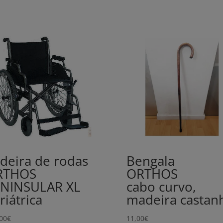
deira de rodas
Bengala
RTHOS
ORTHOS
NINSULAR XL
cabo curvo,
riátrica
madeira castan
00
€
11,00
€