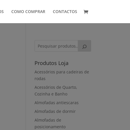
OS
COMO COMPRAR
CONTACTOS
Produtos Loja
Acessórios para cadeiras de
rodas
Acessórios de Quarto,
Cozinha e Banho
Almofadas antiescaras
Almofadas de dormir
Almofadas de
posicionamento