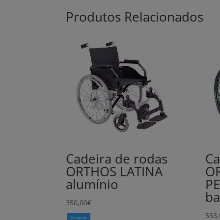
Produtos Relacionados
Cadeira de rodas
Ca
ORTHOS LATINA
O
alumínio
PE
ba
350,00
€
533,
Comprar