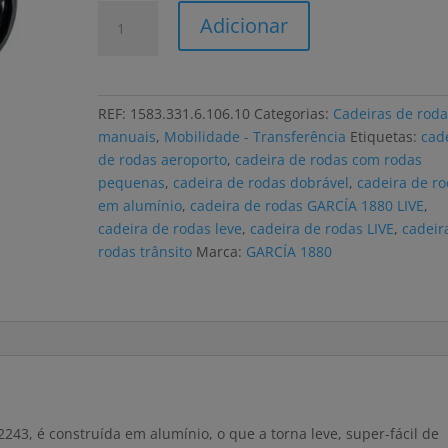
Quantidade
Adicionar
de
Cadeira
de
rodas
REF:
1583.331.6.106.10
Categorias:
Cadeiras de roda
GARCÍA
manuais
,
Mobilidade - Transferência
Etiquetas:
cad
1880
de rodas aeroporto
,
cadeira de rodas com rodas
LIVE
pequenas
,
cadeira de rodas dobrável
,
cadeira de r
TRÂNSITO
em alumínio
,
cadeira de rodas GARCÍA 1880 LIVE
,
alumínio
cadeira de rodas leve
,
cadeira de rodas LIVE
,
cadeir
rodas trânsito
Marca:
GARCÍA 1880
2243, é construída em alumínio, o que a torna leve, super-fácil de