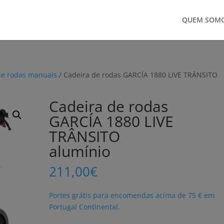
QUEM SOM
de rodas manuais
/ Cadeira de rodas GARCÍA 1880 LIVE TRÂNSITO
Cadeira de rodas
GARCÍA 1880 LIVE
TRÂNSITO
alumínio
211,00
€
Portes grátis para encomendas acima de 75 € em
Portugal Continental.