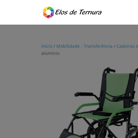
Início
/
Mobilidade - Transferência
/
Cadeiras 
alumínio