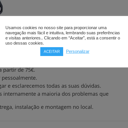
Usamos cookies no nosso site para proporcionar uma
navegação mais fácil e intuitiva, lembrando suas preferências
e visitas anteriores.. Clicando em “Aceitar”, está a consentir o
uso dessas cookies.
Personalizar
ACEITAR
partir de 75€.
ar pessoalmente.
gar e esclarecemos todas as suas dúvidas.
os internamente a maioria dos problemas que
trega, instalação e montagem no local.