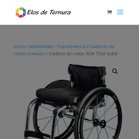
Início
/
Mobilidade - Transferência
/
Cadeiras de
rodas manuais
/ Cadeira de rodas RGK TIGA Sub4