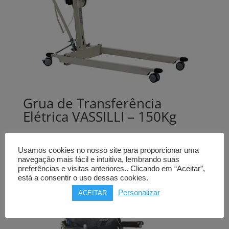
Grua de Transferência
Elétrica VASSILLI – 150Kg
752,00
€
Usamos cookies no nosso site para proporcionar uma
Comprar
navegação mais fácil e intuitiva, lembrando suas
preferências e visitas anteriores.. Clicando em “Aceitar”,
está a consentir o uso dessas cookies.
Personalizar
ACEITAR