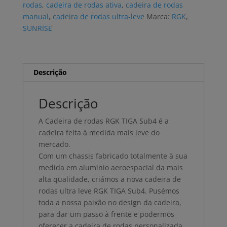
rodas
,
cadeira de rodas ativa
,
cadeira de rodas
Sub4
manual
,
cadeira de rodas ultra-leve
Marca:
RGK
,
SUNRISE
Descrição
Descrição
A Cadeira de rodas RGK TIGA Sub4 é a
cadeira feita à medida mais leve do
mercado.
Com um chassis fabricado totalmente à sua
medida em alumínio aeroespacial da mais
alta qualidade, criámos a nova cadeira de
rodas ultra leve RGK TIGA Sub4. Pusémos
toda a nossa paixão no design da cadeira,
para dar um passo à frente e podermos
oferecer a cadeira de rodas personalizada