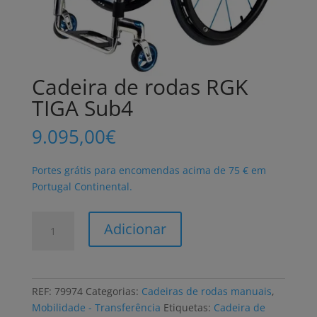
Cadeira de rodas RGK
TIGA Sub4
9.095,00
€
Portes grátis para encomendas acima de 75 € em
Portugal Continental.
Quantidade
Adicionar
de
Cadeira
de
rodas
REF:
79974
Categorias:
Cadeiras de rodas manuais
,
RGK
Mobilidade - Transferência
Etiquetas:
Cadeira de
TIGA