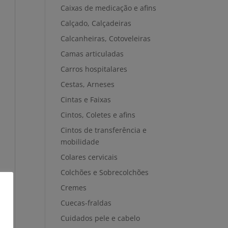
Caixas de medicação e afins
Calçado, Calçadeiras
Calcanheiras, Cotoveleiras
Camas articuladas
Carros hospitalares
Cestas, Arneses
Cintas e Faixas
Cintos, Coletes e afins
Cintos de transferência e
mobilidade
Colares cervicais
Colchões e Sobrecolchões
Cremes
Cuecas-fraldas
Cuidados pele e cabelo