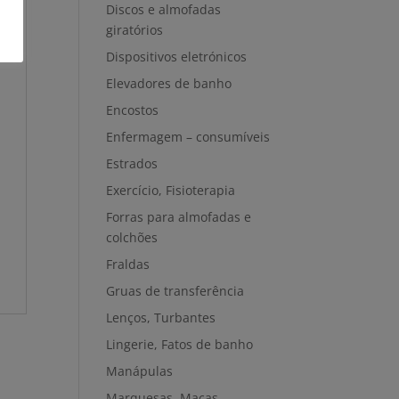
Discos e almofadas
giratórios
Dispositivos eletrónicos
Elevadores de banho
Encostos
Enfermagem – consumíveis
Estrados
Exercício, Fisioterapia
Forras para almofadas e
colchões
Fraldas
Gruas de transferência
Lenços, Turbantes
Lingerie, Fatos de banho
Manápulas
Marquesas, Macas