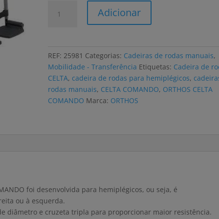
Quantidade
Adicionar
de
Cadeira
de
rodas
REF:
25981
Categorias:
Cadeiras de rodas manuais
,
ORTHOS
Mobilidade - Transferência
Etiquetas:
Cadeira de r
CELTA
CELTA
,
cadeira de rodas para hemiplégicos
,
cadeira
COMANDO
rodas manuais
,
CELTA COMANDO
,
ORTHOS CELTA
hemiplégicos
COMANDO
Marca:
ORTHOS
ANDO foi desenvolvida para hemiplégicos, ou seja, é
eita ou à esquerda.
 diâmetro e cruzeta tripla para proporcionar maior resistência.