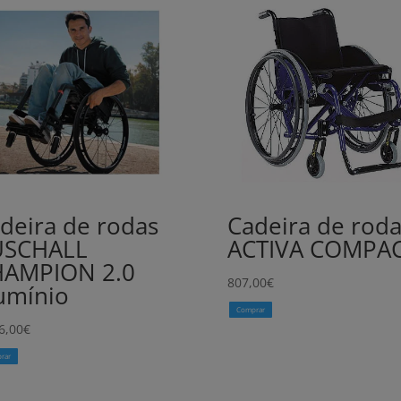
deira de rodas
Cadeira de roda
USCHALL
ACTIVA COMPA
HAMPION 2.0
807,00
€
umínio
Comprar
6,00
€
rar