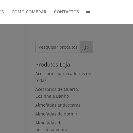
OS
COMO COMPRAR
CONTACTOS
Produtos Loja
Acessórios para cadeiras de
rodas
Acessórios de Quarto,
Cozinha e Banho
Almofadas antiescaras
Almofadas de dormir
Almofadas de
posicionamento