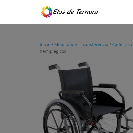
Início
/
Mobilidade - Transferência
/
Cadeiras 
hemiplégicos