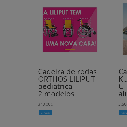
Cadeira de rodas
Ca
ORTHOS LILIPUT
K
pediátrica
C
2 modelos
al
343,00
€
3.50
Comprar
Comp