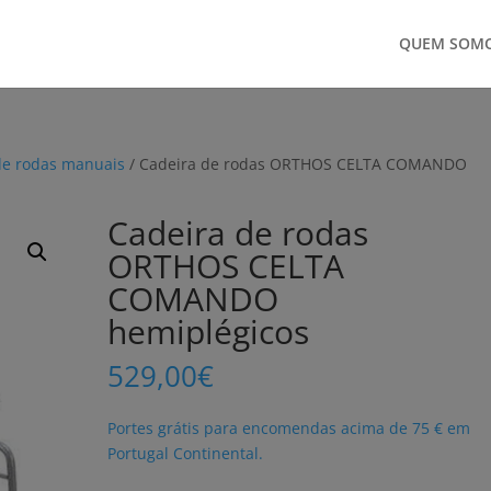
QUEM SOM
de rodas manuais
/ Cadeira de rodas ORTHOS CELTA COMANDO
Cadeira de rodas
ORTHOS CELTA
COMANDO
hemiplégicos
529,00
€
Portes grátis para encomendas acima de 75 € em
Portugal Continental.