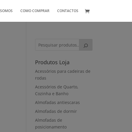
 SOMOS
COMO COMPRAR
CONTACTOS
Produtos Loja
Acessórios para cadeiras de
rodas
Acessórios de Quarto,
Cozinha e Banho
Almofadas antiescaras
Almofadas de dormir
Almofadas de
posicionamento