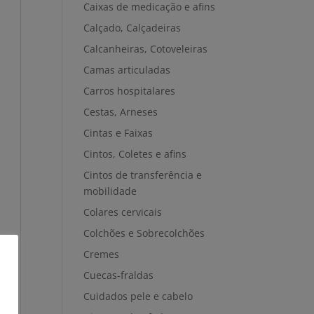
Caixas de medicação e afins
Calçado, Calçadeiras
Calcanheiras, Cotoveleiras
Camas articuladas
Carros hospitalares
Cestas, Arneses
Cintas e Faixas
Cintos, Coletes e afins
Cintos de transferência e
mobilidade
Colares cervicais
Colchões e Sobrecolchões
Cremes
Cuecas-fraldas
Cuidados pele e cabelo