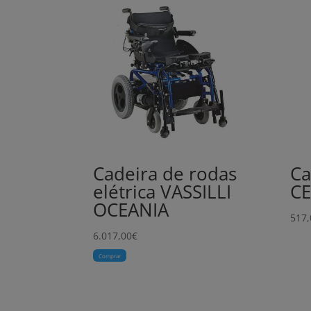
Cadeira de rodas
Ca
elétrica VASSILLI
C
OCEANIA
517,
6.017,00
€
Comprar