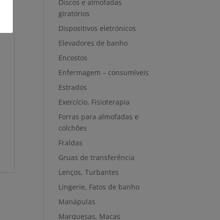
Discos e almofadas
giratórios
Dispositivos eletrónicos
Elevadores de banho
Encostos
Enfermagem – consumíveis
Estrados
Exercício, Fisioterapia
Forras para almofadas e
colchões
Fraldas
Gruas de transferência
Lenços, Turbantes
Lingerie, Fatos de banho
Manápulas
Marquesas, Macas