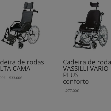
deira de rodas
Cadeira de roda
ELTA CAMA
VASSILLI VARIO
PLUS
Price
00
€
–
533,00
€
conforto
range:
517,00€
1.277,00
€
through
533,00€