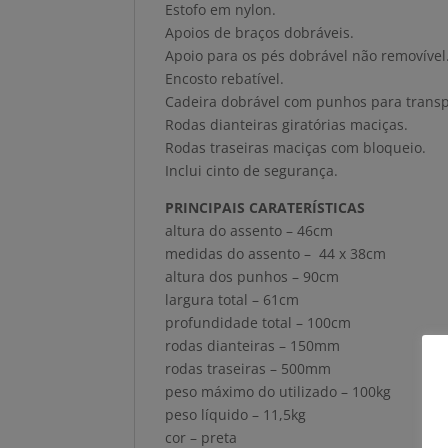
Estofo em nylon.
Apoios de braços dobráveis.
Apoio para os pés dobrável não removível
Encosto rebatível.
Cadeira dobrável com punhos para transpo
Rodas dianteiras giratórias maciças.
Rodas traseiras maciças com bloqueio.
Inclui cinto de segurança.
PRINCIPAIS CARATERÍSTICAS
altura do assento – 46cm
medidas do assento – 44 x 38cm
altura dos punhos – 90cm
largura total – 61cm
profundidade total – 100cm
rodas dianteiras – 150mm
rodas traseiras – 500mm
peso máximo do utilizado – 100kg
peso líquido – 11,5kg
cor – preta