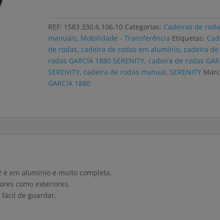
de
rodas
REF:
1583.330.6.106.10
Categorias:
Cadeiras de roda
GARCÍA
manuais
,
Mobilidade - Transferência
Etiquetas:
Cad
SERENITY
de rodas
,
cadeira de rodas em alumínio
,
cadeira de
alumínio
rodas GARCÍA 1880 SERENITY
,
cadeira de rodas GAR
SERENITY
,
cadeira de rodas manual
,
SERENITY
Marc
GARCÍA 1880
 é em alumínio e muito completa.
ores como exteriores.
 fácil de guardar.