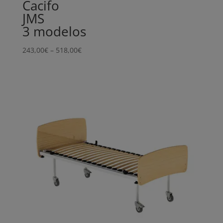
Cacifo
JMS
3 modelos
Price
243,00
€
–
518,00
€
range:
243,00€
through
518,00€