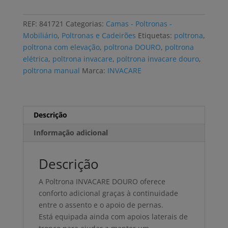
elétrica
INVACARE
REF:
841721
Categorias:
Camas - Poltronas -
DOURO
Mobiliário
,
Poltronas e Cadeirões
Etiquetas:
poltrona
,
com
poltrona com elevação
,
poltrona DOURO
,
poltrona
elevação,
elétrica
,
poltrona invacare
,
poltrona invacare douro
,
napa
poltrona manual
Marca:
INVACARE
castanha
Descrição
Informação adicional
Descrição
A Poltrona INVACARE DOURO oferece
conforto adicional graças à continuidade
entre o assento e o apoio de pernas.
Está equipada ainda com apoios laterais de