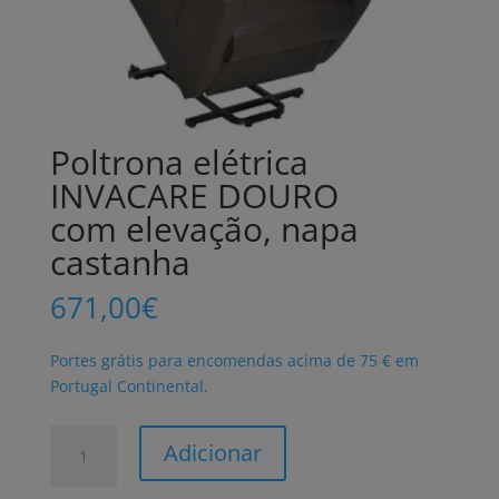
Poltrona elétrica
INVACARE DOURO
com elevação, napa
castanha
671,00
€
Portes grátis para encomendas acima de 75 € em
Portugal Continental.
Quantidade
Adicionar
de
Poltrona