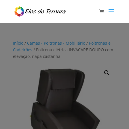
Início
/
Camas - Poltronas - Mobiliário
/
Poltronas e
Cadeirões
/ Poltrona elétrica INVACARE DOURO com
elevação, napa castanha