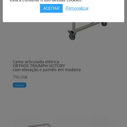
está a consentir o uso dessas cookies.
Personalizar
ACEITAR
Cama articulada elétrica
ORTHOS TRIUMPH VICTORY
com elevação e painéis em madeira
790,00
€
Comprar