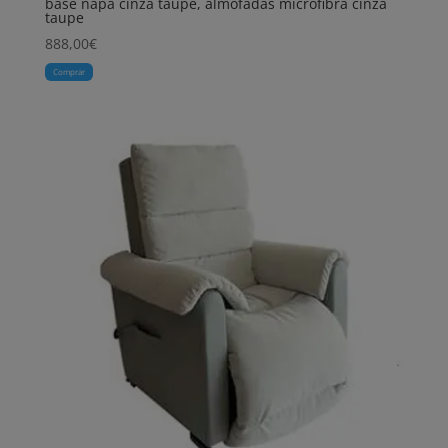
base napa cinza taupé, almofadas microfibra cinza
taupe
888,00
€
Comprar