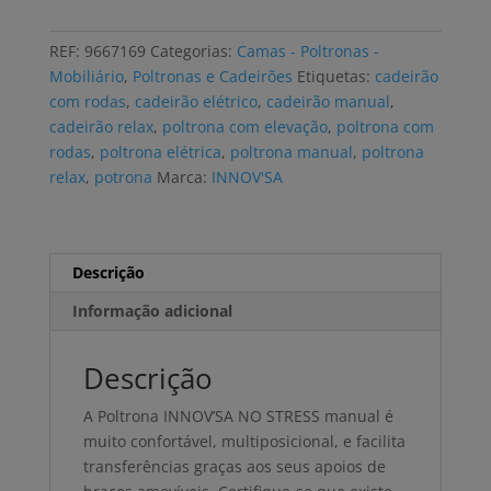
manual
INNOV'SA
REF:
9667169
Categorias:
Camas - Poltronas -
NO
Mobiliário
,
Poltronas e Cadeirões
Etiquetas:
cadeirão
STRESS
com rodas
,
cadeirão elétrico
,
cadeirão manual
,
apoios
cadeirão relax
,
poltrona com elevação
,
poltrona com
de
rodas
,
poltrona elétrica
,
poltrona manual
,
poltrona
braços
relax
,
potrona
Marca:
INNOV'SA
amovíveis
Descrição
Informação adicional
Descrição
A Poltrona INNOV’SA NO STRESS manual é
muito confortável, multiposicional, e facilita
transferências graças aos seus apoios de