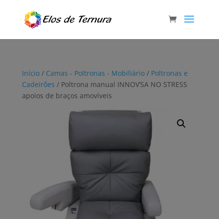
Início
/
Camas - Poltronas - Mobiliário
/
Poltronas e
Cadeirões
/ Poltrona manual INNOV’SA NO STRESS
apoios de braços amovíveis