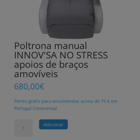
Poltrona manual
INNOV'SA NO STRESS
apoios de braços
amovíveis
680,00
€
Portes grátis para encomendas acima de 75 € em
Portugal Continental.
Quantidade
Adicionar
de
Poltrona