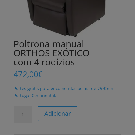
Poltrona manual
ORTHOS EXÓTICO
com 4 rodízios
472,00
€
Portes grátis para encomendas acima de 75 € em
Portugal Continental.
Quantidade
Adicionar
de
Poltrona
manual