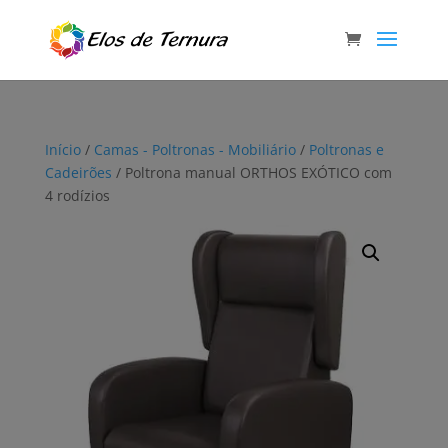
Início
/
Camas - Poltronas - Mobiliário
/
Poltronas e
Cadeirões
/ Poltrona manual ORTHOS EXÓTICO com
4 rodízios