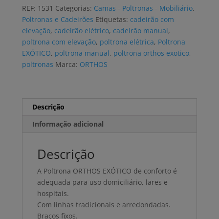
ORTHOS
REF:
1531
Categorias:
Camas - Poltronas - Mobiliário
,
EXÓTICO
Poltronas e Cadeirões
Etiquetas:
cadeirão com
com
elevação
,
cadeirão elétrico
,
cadeirão manual
,
4
poltrona com elevação
,
poltrona elétrica
,
Poltrona
rodízios
EXÓTICO
,
poltrona manual
,
poltrona orthos exotico
,
poltronas
Marca:
ORTHOS
Descrição
Informação adicional
Descrição
A Poltrona ORTHOS EXÓTICO de conforto é
adequada para uso domiciliário, lares e
hospitais.
Com linhas tradicionais e arredondadas.
Braços fixos.