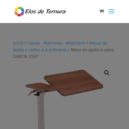
Início
/
Camas - Poltronas - Mobiliário
/
Mesas de
apoio a camas e a poltronas
/ Mesa de apoio à cama
GARCÍA 2167