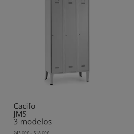
Cacifo
JMS
3 modelos
Price
243,00
€
–
518,00
€