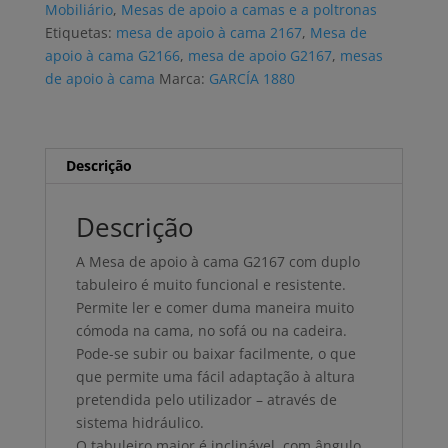
Mobiliário
,
Mesas de apoio a camas e a poltronas
cama
Etiquetas:
mesa de apoio à cama 2167
,
Mesa de
GARCÍA
apoio à cama G2166
,
mesa de apoio G2167
,
mesas
2167
de apoio à cama
Marca:
GARCÍA 1880
Descrição
Descrição
A Mesa de apoio à cama G2167 com duplo
tabuleiro é muito funcional e resistente.
Permite ler e comer duma maneira muito
cómoda na cama, no sofá ou na cadeira.
Pode-se subir ou baixar facilmente, o que
que permite uma fácil adaptação à altura
pretendida pelo utilizador – através de
sistema hidráulico.
O tabuleiro maior é inclinável, com ângulo