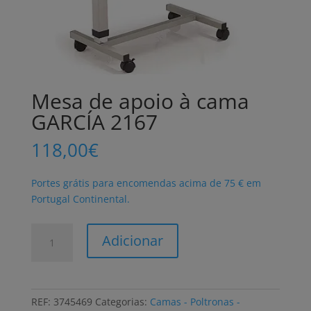
Mesa de apoio à cama
GARCÍA 2167
118,00
€
Portes grátis para encomendas acima de 75 € em
Portugal Continental.
Quantidade
Adicionar
de
Mesa
de
apoio
REF:
3745469
Categorias:
Camas - Poltronas -
à