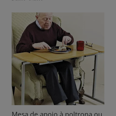
range:
243,00€
through
518,00€
Mesa de apoio à poltrona ou