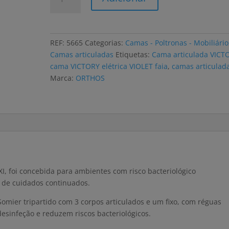
de
Cama
articulada
elétrica
REF:
5665
Categorias:
Camas - Poltronas - Mobiliário
ORTHOS
Camas articuladas
Etiquetas:
Cama articulada VICT
VICTORY
cama VICTORY elétrica VIOLET faia
,
camas articulad
VIOLET
Marca:
ORTHOS
com
rodas
, foi concebida para ambientes com risco bacteriológico
s de cuidados continuados.
omier tripartido com 3 corpos articulados e um fixo, com réguas
esinfeção e reduzem riscos bacteriológicos.