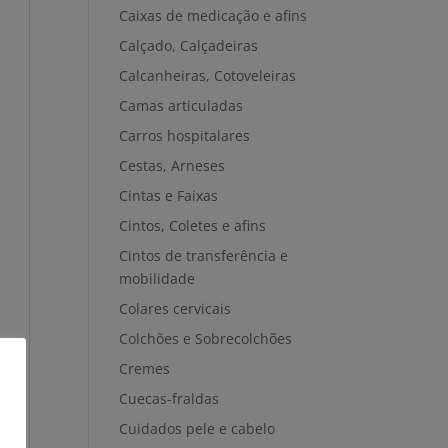
Caixas de medicação e afins
Calçado, Calçadeiras
Calcanheiras, Cotoveleiras
Camas articuladas
Carros hospitalares
Cestas, Arneses
Cintas e Faixas
Cintos, Coletes e afins
Cintos de transferência e
mobilidade
Colares cervicais
Colchões e Sobrecolchões
Cremes
Cuecas-fraldas
Cuidados pele e cabelo