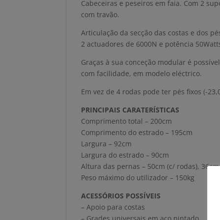
Cabeceiras e peseiros em faia. Com 2 su
com travão.
Articulação da secção das costas e dos pé
2 actuadores de 6000N e potência 50Watts
Graças à sua conceção modular é possível
com facilidade, em modelo eléctrico.
Em vez de 4 rodas pode ter pés fixos (-23,
PRINCIPAIS CARATERÍSTICAS
Comprimento total – 200cm
Comprimento do estrado – 195cm
Largura – 92cm
Largura do estrado – 90cm
Altura das pernas – 50cm (c/ rodas), 36cm (
Peso máximo do utilizador – 150kg
ACESSÓRIOS POSSÍVEIS
– Apoio para costas
– Grades universais em aço pintado