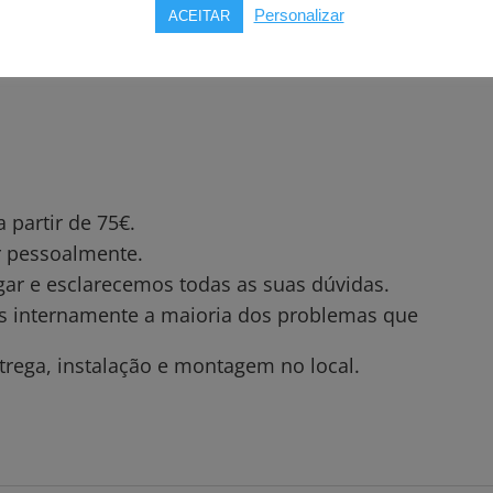
Personalizar
ACEITAR
partir de 75€.
ar pessoalmente.
gar e esclarecemos todas as suas dúvidas.
os internamente a maioria dos problemas que
trega, instalação e montagem no local.