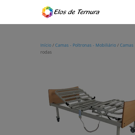
Início
/
Camas - Poltronas - Mobiliário
/
Camas 
rodas