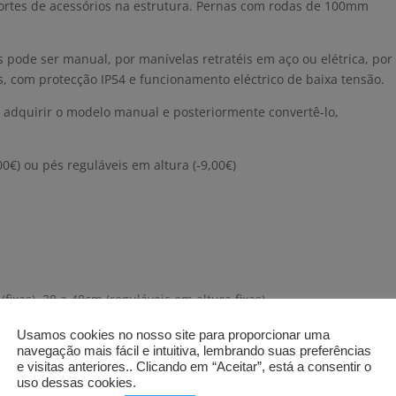
portes de acessórios na estrutura. Pernas com rodas de 100mm
s pode ser manual, por manívelas retratéis em aço ou elétrica, por
, com protecção IP54 e funcionamento eléctrico de baixa tensão.
 adquirir o modelo manual e posteriormente convertê-lo,
00€) ou pés reguláveis em altura (-9,00€)
fixas), 38 a 48cm (reguláveis em altura fixas).
Usamos cookies no nosso site para proporcionar uma
navegação mais fácil e intuitiva, lembrando suas preferências
e visitas anteriores.. Clicando em “Aceitar”, está a consentir o
uso dessas cookies.