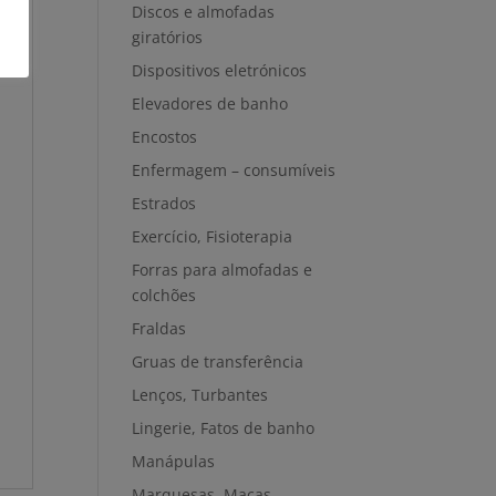
Discos e almofadas
giratórios
Dispositivos eletrónicos
Elevadores de banho
Encostos
Enfermagem – consumíveis
Estrados
Exercício, Fisioterapia
Forras para almofadas e
colchões
Fraldas
Gruas de transferência
Lenços, Turbantes
Lingerie, Fatos de banho
Manápulas
Marquesas, Macas