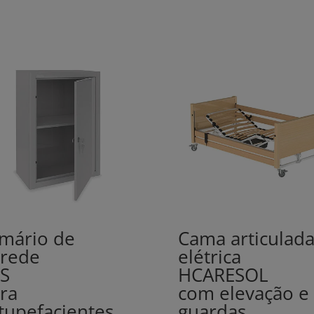
mário de
Cama articulad
rede
elétrica
S
HCARESOL
ra
com elevação e
tupefacientes
guardas