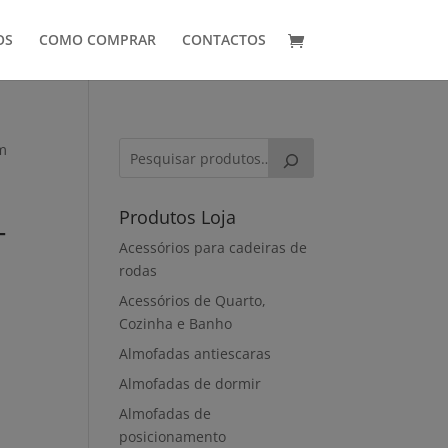
OS
COMO COMPRAR
CONTACTOS
om
Produtos Loja
T
Acessórios para cadeiras de
rodas
Acessórios de Quarto,
Cozinha e Banho
Almofadas antiescaras
Almofadas de dormir
Almofadas de
posicionamento