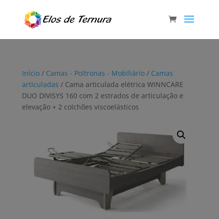
Início
/
Camas - Poltronas - Mobiliário
/
Camas
articuladas
/ Cama articulada elétrica WINNCARE
DUO DIVISYS 160 com 2 estrados de articulação e
elevação + 2 colchões viscoelásticos