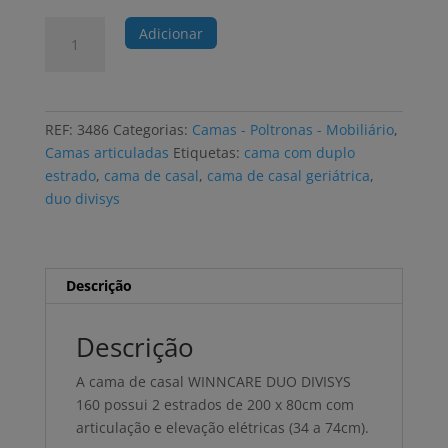
Quantidade
Adicionar
de
Cama
articulada
elétrica
REF:
3486
Categorias:
Camas - Poltronas - Mobiliário
,
WINNCARE
Camas articuladas
Etiquetas:
cama com duplo
DUO
estrado
,
cama de casal
,
cama de casal geriátrica
,
DIVISYS
duo divisys
160
com
2
estrados
Descrição
de
articulação
Descrição
e
elevação
A cama de casal WINNCARE DUO DIVISYS
+
160 possui 2 estrados de 200 x 80cm com
2
articulação e elevação elétricas (34 a 74cm).
colchões