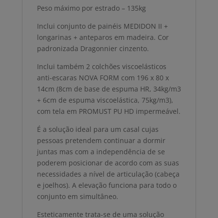
viscoelásticos
Peso máximo por estrado – 135kg
Inclui conjunto de painéis MEDIDON II +
longarinas + anteparos em madeira. Cor
padronizada Dragonnier cinzento.
Inclui também 2 colchões viscoelásticos
anti-escaras NOVA FORM com 196 x 80 x
14cm (8cm de base de espuma HR, 34kg/m3
+ 6cm de espuma viscoelástica, 75kg/m3),
com tela em PROMUST PU HD impermeável.
É a solução ideal para um casal cujas
pessoas pretendem continuar a dormir
juntas mas com a independência de se
poderem posicionar de acordo com as suas
necessidades a nível de articulação (cabeça
e joelhos). A elevação funciona para todo o
conjunto em simultâneo.
Esteticamente trata-se de uma solução