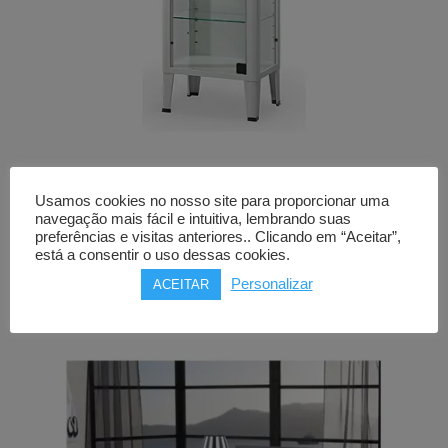
Armário para medicamentos
Usamos cookies no nosso site para proporcionar uma
JMS
navegação mais fácil e intuitiva, lembrando suas
2 modelos
preferências e visitas anteriores.. Clicando em “Aceitar”,
está a consentir o uso dessas cookies.
Price
436,00
€
–
463,00
€
Personalizar
ACEITAR
range:
436,00€
through
463,00€