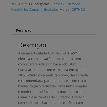
elétrica
REF:
4717133
Categorias:
Camas - Poltronas -
ORTHOS
Mobiliário
,
Camas articuladas
Marca:
ORTHOS
FANTASY
IRIS
2B
com
Descrição
elevação
Descrição
A cama articulada ORTHOS FANTASY
elétrica com elevação tipo tesoura, tem
como caraterística-chave a robustez.
Cama articulada com estrutura em aço de
50x20x2mm com pintura epoxy, desenhada
e recomendada para ambientes com risco
bacteriológico reduzido. Uma linha simples
e moderna que facilita os movimentos do
usuário e as tarefas do cuidador. Estrado
com 4 planos, 3 articulados e 1 fixo, com