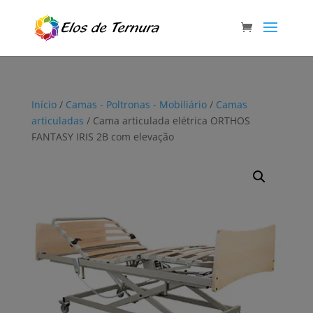
Início
/
Camas - Poltronas - Mobiliário
/
Camas
articuladas
/ Cama articulada elétrica ORTHOS
FANTASY IRIS 2B com elevação