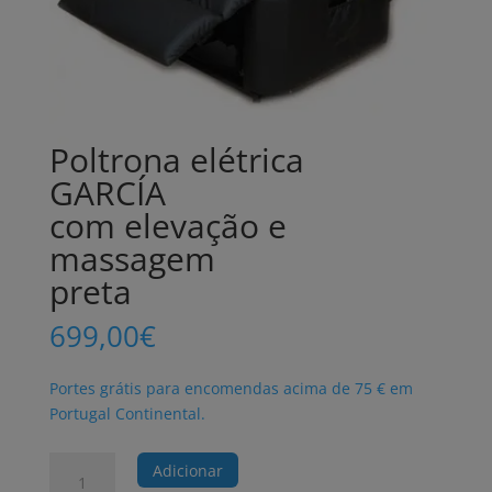
Poltrona elétrica
GARCÍA
com elevação e
massagem
preta
699,00
€
Portes grátis para encomendas acima de 75 € em
Portugal Continental.
Quantidade
Adicionar
de