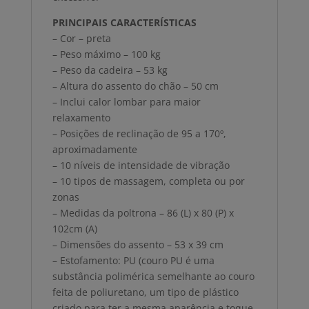
PRINCIPAIS CARACTERÍSTICAS
– Cor – preta
– Peso máximo – 100 kg
– Peso da cadeira – 53 kg
– Altura do assento do chão – 50 cm
– Inclui calor lombar para maior
relaxamento
– Posições de reclinação de 95 a 170º,
aproximadamente
– 10 níveis de intensidade de vibração
– 10 tipos de massagem, completa ou por
zonas
– Medidas da poltrona – 86 (L) x 80 (P) x
102cm (A)
– Dimensões do assento – 53 x 39 cm
– Estofamento: PU (couro PU é uma
substância polimérica semelhante ao couro
feita de poliuretano, um tipo de plástico
criado para ter a mesma aparência e toque