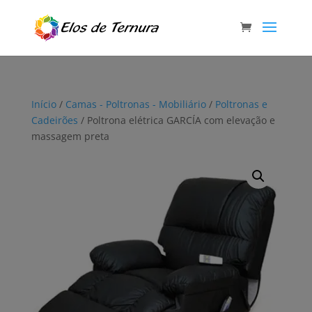
Início
/
Camas - Poltronas - Mobiliário
/
Poltronas e
Cadeirões
/ Poltrona elétrica GARCÍA com elevação e
massagem preta