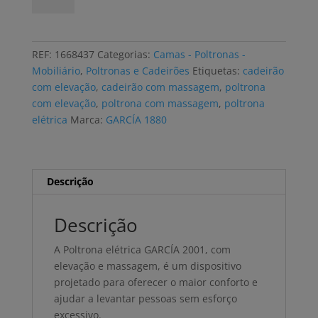
Poltrona
elétrica
GARCÍA
REF:
1668437
Categorias:
Camas - Poltronas -
com
Mobiliário
,
Poltronas e Cadeirões
Etiquetas:
cadeirão
elevação
com elevação
,
cadeirão com massagem
,
poltrona
e
com elevação
,
poltrona com massagem
,
poltrona
massagem
elétrica
Marca:
GARCÍA 1880
preta
Descrição
Descrição
A Poltrona elétrica GARCÍA 2001, com
elevação e massagem, é um dispositivo
projetado para oferecer o maior conforto e
ajudar a levantar pessoas sem esforço
excessivo.