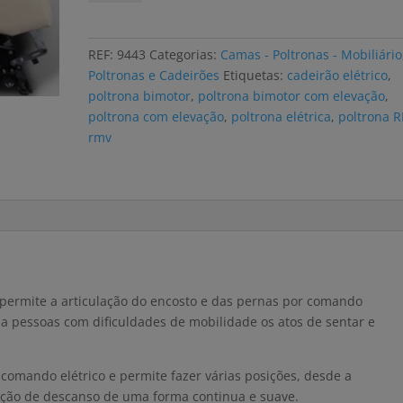
Poltrona
elétrica
PICASSO
REF:
9443
Categorias:
Camas - Poltronas - Mobiliário
com
Poltronas e Cadeirões
Etiquetas:
cadeirão elétrico
,
elevação
poltrona bimotor
,
poltrona bimotor com elevação
,
poltrona com elevação
,
poltrona elétrica
,
poltrona 
rmv
 permite a articulação do encosto e das pernas por comando
ita a pessoas com dificuldades de mobilidade os atos de sentar e
 comando elétrico e permite fazer várias posições, desde a
sição de descanso de uma forma continua e suave.