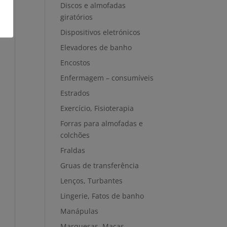
Discos e almofadas
giratórios
Dispositivos eletrónicos
Elevadores de banho
Encostos
Enfermagem – consumíveis
Estrados
Exercício, Fisioterapia
Forras para almofadas e
colchões
Fraldas
Gruas de transferência
Lenços, Turbantes
Lingerie, Fatos de banho
Manápulas
Marquesas, Macas