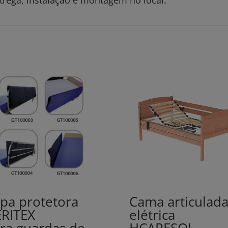
pa protetora
Cama articulad
RITEX
elétrica