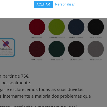
Personalizar
ACEITAR
partir de 75€.
ar pessoalmente.
gar e esclarecemos todas as suas dúvidas.
os internamente a maioria dos problemas que
trega, instalação e montagem no local.