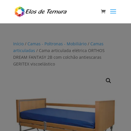
Início
/
Camas - Poltronas - Mobiliário
/
Camas
articuladas
/ Cama articulada elétrica ORTHOS
DREAM FANTASY 2B com colchão antiescaras
GERITEX viscoelástico