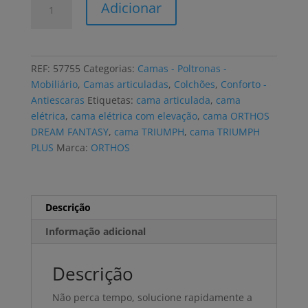
Adicionar
de
Cama
articulada
elétrica
REF:
57755
Categorias:
Camas - Poltronas -
ORTHOS
Mobiliário
,
Camas articuladas
,
Colchões
,
Conforto -
DREAM
Antiescaras
Etiquetas:
cama articulada
,
cama
FANTASY
elétrica
,
cama elétrica com elevação
,
cama ORTHOS
2B
DREAM FANTASY
,
cama TRIUMPH
,
cama TRIUMPH
com
PLUS
Marca:
ORTHOS
colchão
antiescaras
GERITEX
viscoelástico
Descrição
Informação adicional
Descrição
Não perca tempo, solucione rapidamente a