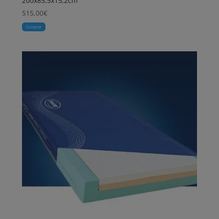
200x85,5x15,2cm
515,00
€
Comprar