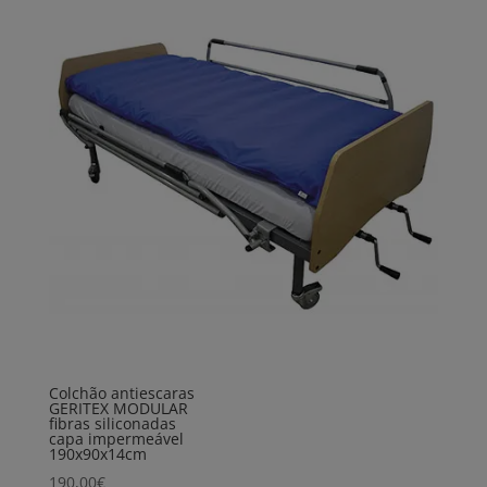
Colchão antiescaras
GERITEX MODULAR
fibras siliconadas
capa impermeável
190x90x14cm
190,00
€