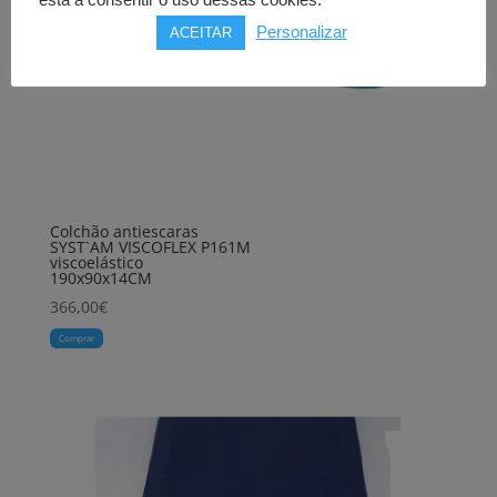
está a consentir o uso dessas cookies.
Personalizar
ACEITAR
Colchão antiescaras
SYST`AM VISCOFLEX P161M
viscoelástico
190x90x14CM
366,00
€
Comprar