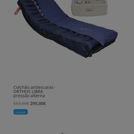
Colchão antiescaras
ORTHOS LIBRA
pressão alterna
O
O
553,00
€
295,00
€
preço
preço
Comprar
original
atual
era:
é:
553,00€.
295,00€.