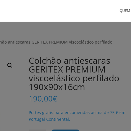
QUEM
hão antiescaras GERITEX PREMIUM viscoelástico perfilado
Colchão antiescaras
GERITEX PREMIUM
viscoelástico perfilado
190x90x16cm
190,00
€
Portes grátis para encomendas acima de 75 € em
Portugal Continental.