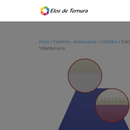
Início
/
Conforto - Antiescaras
/
Colchões
/ Colc
190x90x16cm