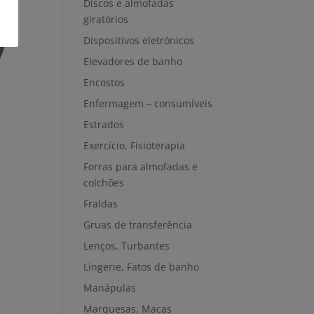
Discos e almofadas
giratórios
Dispositivos eletrónicos
Elevadores de banho
Encostos
Enfermagem – consumíveis
Estrados
Exercício, Fisioterapia
Forras para almofadas e
colchões
Fraldas
Gruas de transferência
Lenços, Turbantes
Lingerie, Fatos de banho
Manápulas
Marquesas, Macas