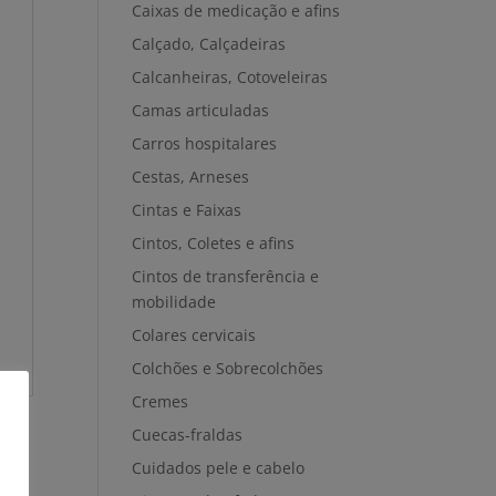
Caixas de medicação e afins
Calçado, Calçadeiras
Calcanheiras, Cotoveleiras
Camas articuladas
Carros hospitalares
Cestas, Arneses
Cintas e Faixas
Cintos, Coletes e afins
Cintos de transferência e
mobilidade
Colares cervicais
Colchões e Sobrecolchões
Cremes
Cuecas-fraldas
Cuidados pele e cabelo