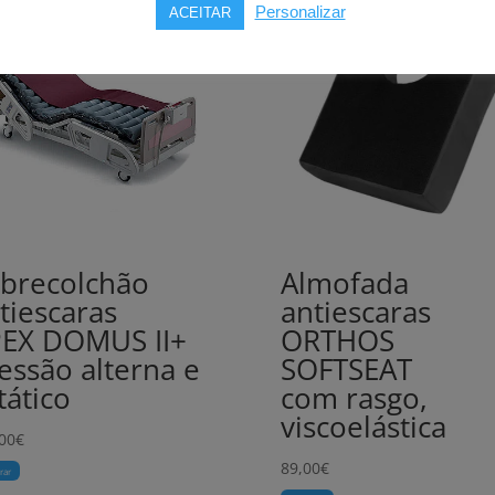
Personalizar
ACEITAR
brecolchão
Almofada
tiescaras
antiescaras
EX DOMUS II+
ORTHOS
essão alterna e
SOFTSEAT
tático
com rasgo,
viscoelástica
00
€
89,00
€
rar