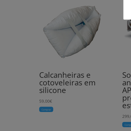
Calcanheiras e
So
cotoveleiras em
an
silicone
AP
pr
59,00
€
es
Comprar
299,
Comp