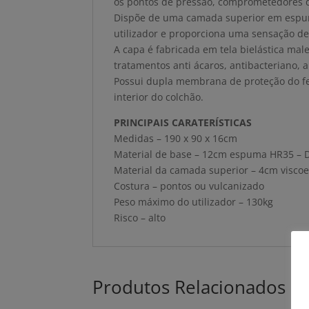
os pontos de pressão, comprometedores 
Dispõe de uma camada superior em espuma
utilizador e proporciona uma sensação de
A capa é fabricada em tela bielástica ma
tratamentos anti ácaros, antibacteriano, a
Possui dupla membrana de proteção do fec
interior do colchão.
PRINCIPAIS CARATERÍSTICAS
Medidas – 190 x 90 x 16cm
Material de base – 12cm espuma HR35 –
Material da camada superior – 4cm viscoe
Costura – pontos ou vulcanizado
Peso máximo do utilizador – 130kg
Risco – alto
Produtos Relacionados