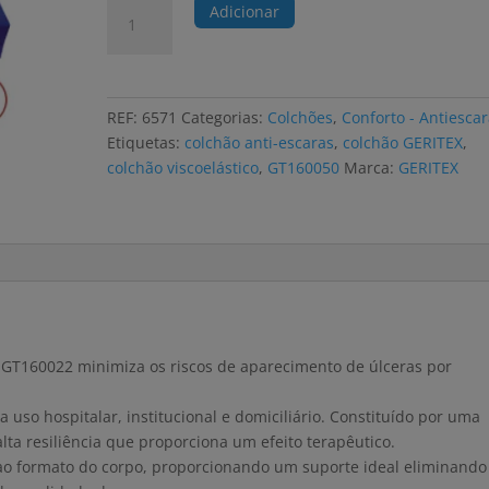
Quantidade
Adicionar
de
Colchão
antiescaras
GERITEX
REF:
6571
Categorias:
Colchões
,
Conforto - Antiesca
PREMIUM
Etiquetas:
colchão anti-escaras
,
colchão GERITEX
,
viscoelástico
colchão viscoelástico
,
GT160050
Marca:
GERITEX
perfilado
190x90x16cm
GT160022 minimiza os riscos de aparecimento de úlceras por
ra uso hospitalar, institucional e domiciliário. Constituído por uma
ta resiliência que proporciona um efeito terapêutico.
 ao formato do corpo, proporcionando um suporte ideal eliminando