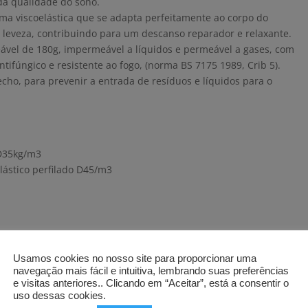
da qualidade do sono.
 viscoelástica que se adapta perfeitamente ao corpo do
 leveza, contribuindo para um descanso reparador e relaxante.
leável de 180g, impermeável a líquidos e permeável a gases, com
ntifúngico e resistente ao fogo, (norma BS 7175 1989, Crib 5).
ho, para prevenir a entrada de resíduos e líquidos para o
 D35kg/m3
lástico perfilado D45/m3
Usamos cookies no nosso site para proporcionar uma
navegação mais fácil e intuitiva, lembrando suas preferências
e visitas anteriores.. Clicando em “Aceitar”, está a consentir o
uso dessas cookies.