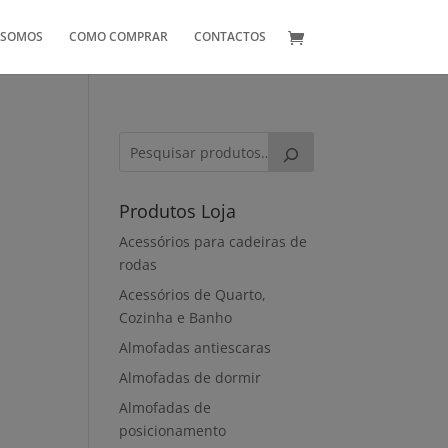
 SOMOS
COMO COMPRAR
CONTACTOS
Produtos Loja
Acessórios para cadeiras de
rodas
Acessórios de Quarto,
Cozinha e Banho
Almofadas antiescaras
Almofadas de dormir
Almofadas de
posicionamento