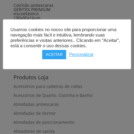
Colchão antiescaras
GERITEX PREMIUM
viscoelástico
190x90x16cm
180,00
€
Usamos cookies no nosso site para proporcionar uma
navegação mais fácil e intuitiva, lembrando suas
Comprar
preferências e visitas anteriores.. Clicando em “Aceitar”,
está a consentir o uso dessas cookies.
Personalizar
ACEITAR
Produtos Loja
Acessórios para cadeiras de rodas
Acessórios de Quarto, Cozinha e Banho
Almofadas antiescaras
Almofadas de dormir
Almofadas de posicionamento
Alteadores de sanita