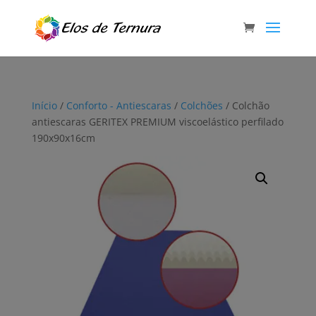
Início
/
Conforto - Antiescaras
/
Colchões
/ Colchão
antiescaras GERITEX PREMIUM viscoelástico perfilado
190x90x16cm