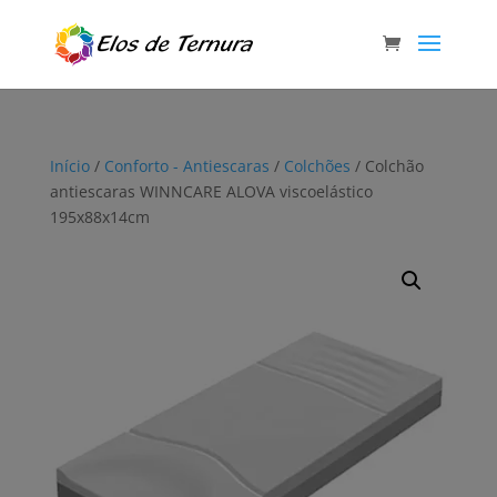
Início
/
Conforto - Antiescaras
/
Colchões
/ Colchão
antiescaras WINNCARE ALOVA viscoelástico
195x88x14cm