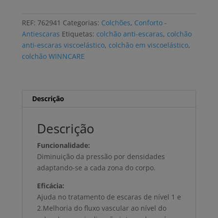
antiescaras
WINNCARE
REF:
762941
Categorias:
Colchões
,
Conforto -
ALOVA
Antiescaras
Etiquetas:
colchão anti-escaras
,
colchão
viscoelástico
anti-escaras viscoelástico
,
colchão em viscoelástico
,
195x88x14cm
colchão WINNCARE
Descrição
Descrição
Funcionalidade:
Diminuição da pressão por densidades
adaptando-se a cada zona do corpo.
Eficácia:
Ajuda no tratamento de escaras de nível 1 e
2.Melhoria do fluxo vascular ao nível do