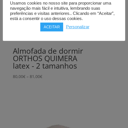
Usamos cookies no nosso site para proporcionar uma
navegação mais fácil e intuitiva, lembrando suas
preferências e visitas anteriores.. Clicando em “Aceitar”,
está a consentir o uso dessas cookies.
Personalizar
ACEITAR
Almofada de dormir
ORTHOS QUIMERA
latex - 2 tamanhos
Price
80,00
€
–
81,00
€
range:
80,00€
through
81,00€