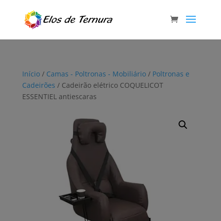
Início
/
Camas - Poltronas - Mobiliário
/
Poltronas e
Cadeirões
/ Cadeirão elétrico COQUELICOT
ESSENTIEL antiescaras