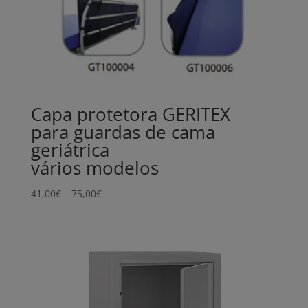
Capa protetora GERITEX
para guardas de cama
geriátrica
vários modelos
Price
41,00
€
–
75,00
€
range:
41,00€
through
75,00€