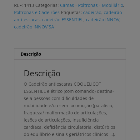
COQUELICOT
REF:
1413
Categorias:
Camas - Poltronas - Mobiliário
,
ESSENTIEL
Poltronas e Cadeirões
Etiquetas:
cadeirão
,
cadeirão
antiescaras
anti-escaras
,
cadeirão ESSENTIEL
,
cadeirão INNOV
,
cadeirão INNOV`SA
Descrição
Descrição
O Cadeirão antiescaras COQUELICOT
ESSENTIEL elétrico (com comando) destina-
se a pessoas com dificuldades de
mobilidade e/ou sem locomoção (paralisia,
fraqueza/ malformação de articulações,
lesões de articulações, insuficiência
cardíaca, deficiência circulatória, distúrbios
do equilíbrio e sinais geriátricos clínicos …).