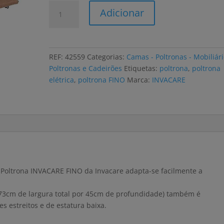
Quantidade
Adicionar
de
Poltrona
elétrica
INVACARE
REF:
42559
Categorias:
Camas - Poltronas - Mobiliár
FINO
Poltronas e Cadeirões
Etiquetas:
poltrona
,
poltrona
com
elétrica
,
poltrona FINO
Marca:
INVACARE
elevação,
microfibra
camel
a Poltrona INVACARE FINO da Invacare adapta-se facilmente a
 73cm de largura total por 45cm de profundidade) também é
 estreitos e de estatura baixa.