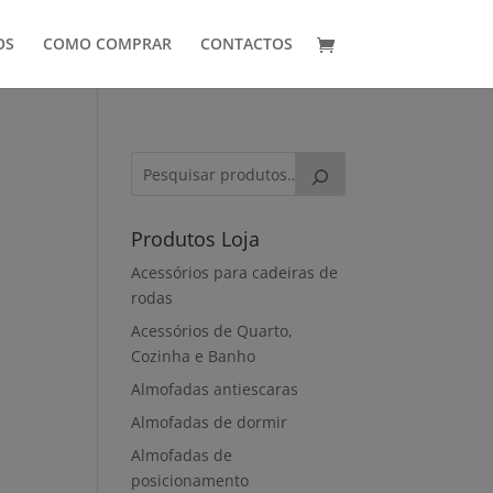
OS
COMO COMPRAR
CONTACTOS
Produtos Loja
Acessórios para cadeiras de
a
rodas
Acessórios de Quarto,
Cozinha e Banho
Almofadas antiescaras
Almofadas de dormir
Almofadas de
posicionamento