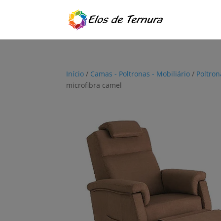
Início
/
Camas - Poltronas - Mobiliário
/
Poltron
microfibra camel