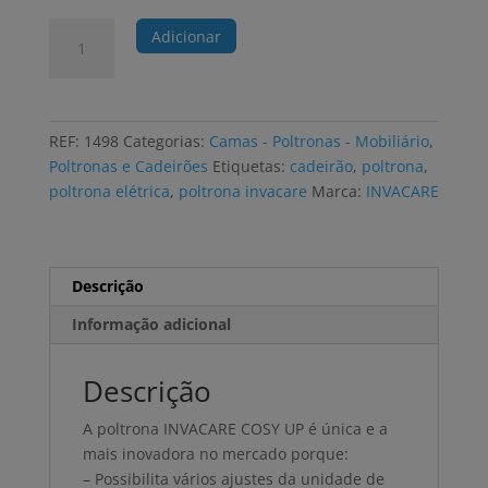
Quantidade
Adicionar
de
Poltrona
elétrica
INVACARE
REF:
1498
Categorias:
Camas - Poltronas - Mobiliário
,
COSY
Poltronas e Cadeirões
Etiquetas:
cadeirão
,
poltrona
,
UP
poltrona elétrica
,
poltrona invacare
Marca:
INVACARE
com
elevação
1
motor
Descrição
base
Informação adicional
napa
cinza
taupé,
Descrição
almofadas
A poltrona INVACARE COSY UP é única e a
cinza
mais inovadora no mercado porque:
taupe
– Possibilita vários ajustes da unidade de