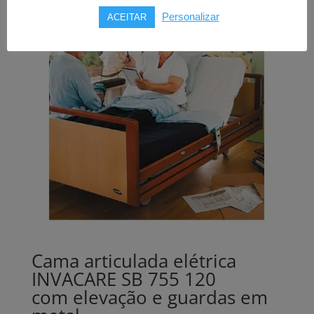
Personalizar
ACEITAR
Cama articulada elétrica
INVACARE SB 755 120
com elevação e guardas em