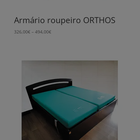
Armário roupeiro ORTHOS
Price
326,00
€
–
494,00
€
range:
326,00€
through
494,00€