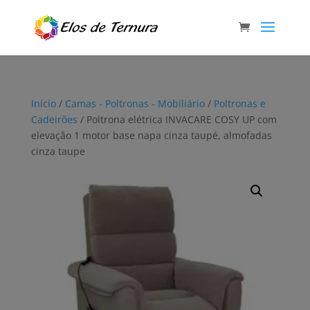
Início
/
Camas - Poltronas - Mobiliário
/
Poltronas e
Cadeirões
/ Poltrona elétrica INVACARE COSY UP com
elevação 1 motor base napa cinza taupé, almofadas
cinza taupe