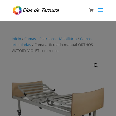
Início
/
Camas - Poltronas - Mobiliário
/
Camas
articuladas
/ Cama articulada manual ORTHOS
VICTORY VIOLET com rodas