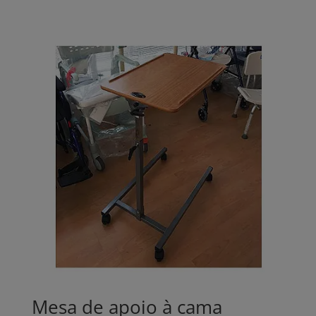
range:
326,00€
through
494,00€
Mesa de apoio à cama