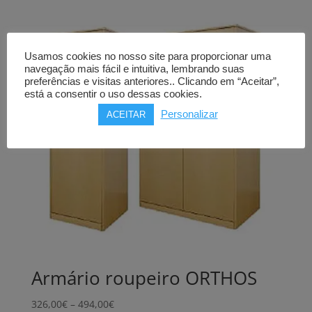
through
75,00€
Usamos cookies no nosso site para proporcionar uma
navegação mais fácil e intuitiva, lembrando suas
preferências e visitas anteriores.. Clicando em “Aceitar”,
está a consentir o uso dessas cookies.
Personalizar
ACEITAR
Armário roupeiro ORTHOS
Price
326,00
€
–
494,00
€