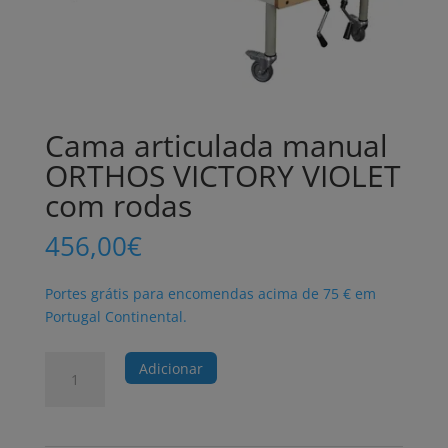
Cama articulada manual
ORTHOS VICTORY VIOLET
com rodas
456,00
€
Portes grátis para encomendas acima de 75 € em
Portugal Continental.
Quantidade
Adicionar
de
Cama
articulada