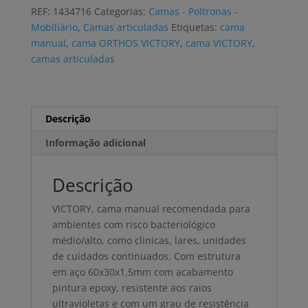
manual
REF:
1434716
Categorias:
Camas - Poltronas -
ORTHOS
Mobiliário
,
Camas articuladas
Etiquetas:
cama
VICTORY
manual
,
cama ORTHOS VICTORY
,
cama VICTORY
,
VIOLET
camas articuladas
com
rodas
Descrição
Informação adicional
Descrição
VICTORY, cama manual recomendada para
ambientes com risco bacteriológico
médio/alto, como clinicas, lares, unidades
de cuidados continuados. Com estrutura
em aço 60x30x1,5mm com acabamento
pintura epoxy, resistente aos raios
ultravioletas e com um grau de resistência